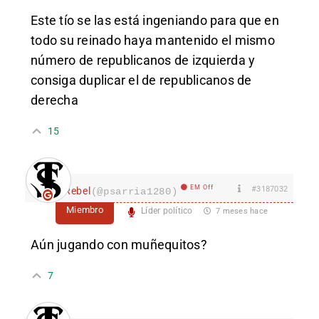
Este tío se las está ingeniando para que en
todo su reinado haya mantenido el mismo
número de republicanos de izquierda y
consiga duplicar el de republicanos de
derecha
15
EM Off
#3187032
Rebel
(@psarria1280)
Miembro
Líder político
7 meses hace
Aún jugando con muñequitos?
7