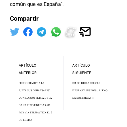
común que es España”.
Compartir
ARTÍCULO
ARTÍCULO
ANTERIOR
SIGUIENTE
FEIJÓO REMITE A LA
EM OS DESEA FELICES
JUEZA SUS 'WHATSAPPS'
FIESTAS Y UN 2026... LLENO
CON MAZÓN EL DÍA DE LA
DE SORPRESAS ;)
DANA Y PIDE DECLARAR
POR VÍA TELEMÁTICA EL 9
DE ENERO