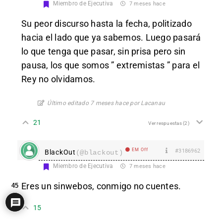
Miembro de Ejecutiva
7 meses hace
Su peor discurso hasta la fecha, politizado
hacia el lado que ya sabemos. Luego pasará
lo que tenga que pasar, sin prisa pero sin
pausa, los que somos ” extremistas ” para el
Rey no olvidamos.
Último editado 7 meses hace por Lacanau
21
Ver respuestas
(2)
EM Off
#3186962
BlackOut
(@blackout)
Miembro de Ejecutiva
7 meses hace
Eres un sinwebos, conmigo no cuentes.
45
15