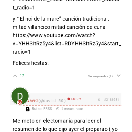
t_radio=1
y “ El noi de la mare” canción tradicional,
mitad villancico mitad canción de cuna
https://www.youtube.com/watch?
v=YHHSItRz5y4&list=RDYHHSItRz5y4&start_
radio=1
Felices fiestas.
12
Ver respuestas
(1)
EM Off
#3186981
David
(@david-59)
Bot en RRSS
7 meses hace
Me meto en electomania para leer el
resumen de lo que dijo ayer el preparao ( yo