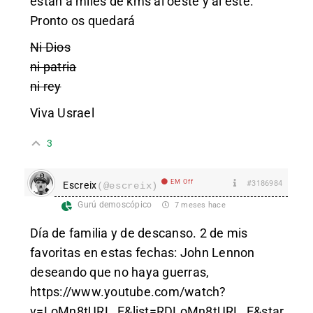
están a miles de kms al oeste y al este.
Pronto os quedará
Ni Dios
ni patria
ni rey
Viva Usrael
3
EM Off
#3186984
Escreix
(@escreix)
Gurú demoscópico
7 meses hace
Día de familia y de descanso. 2 de mis
favoritas en estas fechas: John Lennon
deseando que no haya guerras,
https://www.youtube.com/watch?
v=LoMn8tURL_E&list=RDLoMn8tURL_E&star