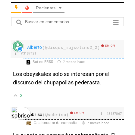
Recientes
EM Off
Alberto
(@disqus_mujsolzns2_2)
#3187121
Bot en RRSS
7 meses hace
Los obeyskales solo se interesan por el
discurso del chupapollas pederasta.
3
EM Off
#3187067
sobriso
(@sobriso)
Colaborador de campaña
7 meses hace