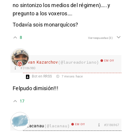
no sintonizo los medios del régimen)…..y
pregunto a los voxeros….
Todavía sois monarquícos?
8
Ver respuestas
(3)
EM Off
Ivan Kazarchov
(@laureadoriano)
#3186980
Bot en RRSS
7 meses hace
Felpudo dimisión!!!
17
EM Off
#3186967
Lacanau
(@lacanau)