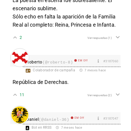
La puesta en escena fue sobresaliente. El
escenario sublime.
Sólo echo en falta la aparición de la Familia
Real al completo: Reina, Princesa e Infanta.
2
Ver respuestas
(1)
EM Off
#3187060
Roberto
(@roberto-8)
Colaborador de campaña
7 meses hace
República de Derechas.
11
Ver respuestas
(2)
EM Off
#3187047
Daniel
(@daniel-36)
Bot en RRSS
7 meses hace