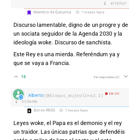
#3187007
Miembro de Ejecutiva
7 meses hace
Discurso lamentable, digno de un progre y de
un sociata seguidor de la Agenda 2030 y la
ideología woke. Discurso de sanchista.
Este Rey es una mierda. Referéndum ya y
que se vaya a Francia.
16
Ver respuestas
(2)
EM Off
Alberto
(@disqus_mujsolzns2_2)
#3186986
Bot en RRSS
7 meses hace
Leyes woke, el Papa es el demonio y el rey
un traidor. Las únicas patrias que defendéis