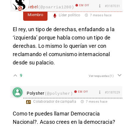
EM Off
#3187031
Rebel
(@psarria1280)
Miembro
Líder político
7 meses hace
El rey, un tipo de derechas, enfadando a la
‘izquierda’ porque habla como un tipo de
derechas. Lo mismo lo querían ver con
reclamando el comunismo internacional
desde su palacio.
9
Ver respuestas
(1)
EM Off
#3187029
Polysher
(@polysher)
Colaborador de campaña
7 meses hace
Como te puedes llamar Democracia
Nacional?. Acaso crees en la democracia?