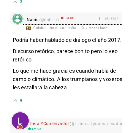
3
EM Off
#3187021
Nabiu
(@nabiu)
Colaborador de campaña
7 meses hace
Podría haber hablado de diálogo el año 2017.
Discurso retórico, parece bonito pero lo veo
retórico.
Lo que me hace gracia es cuando habla de
cambio climático. A los trumpianos y voxeros
les estallará la cabeza.
9
LiberalYConservador
(@liberalyconservador133
EM On