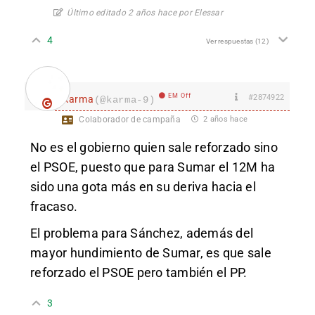
Último editado 2 años hace por Elessar
4
Ver respuestas
(12)
EM Off
#2874922
karma
(@karma-9)
Colaborador de campaña
2 años hace
No es el gobierno quien sale reforzado sino
el PSOE, puesto que para Sumar el 12M ha
sido una gota más en su deriva hacia el
fracaso.
El problema para Sánchez, además del
mayor hundimiento de Sumar, es que sale
reforzado el PSOE pero también el PP.
3