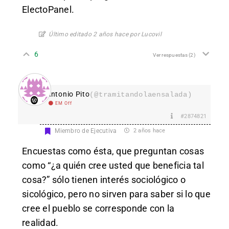
ElectoPanel.
Último editado 2 años hace por Lucovil
6
Ver respuestas
(2)
Antonio Pito
(@tramitandolaensalada)
EM Off
#2874821
Miembro de Ejecutiva
2 años hace
Encuestas como ésta, que preguntan cosas
como “¿a quién cree usted que beneficia tal
cosa?” sólo tienen interés sociológico o
sicológico, pero no sirven para saber si lo que
cree el pueblo se corresponde con la
realidad.