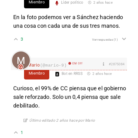
Miembro
Líder político
2 años hace
En la foto podemos ver a Sánchez haciendo
una cosa con cada una de sus tres manos.
3
Ver respuestas
(1)
EM Off
#2875084
Mario
(@mario-9)
Miembro
Bot en RRSS
2 años hace
Curioso, el 99% de CC piensa que el gobierno
sale reforzado. Solo un 0,4 piensa que sale
debilitado.
Último editado 2 años hace por Mario
1