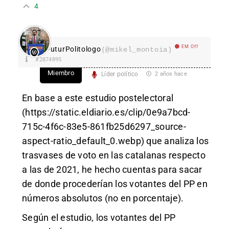
4
EM Off
FuturPolitologo
(@mikel_montoia)
#2874895
Miembro
Líder político
2 años hace
En base a este estudio postelectoral
(
https://static.eldiario.es/clip/0e9a7bcd-
715c-4f6c-83e5-861fb25d6297_source-
aspect-ratio_default_0.webp
) que analiza los
trasvases de voto en las catalanas respecto
a las de 2021, he hecho cuentas para sacar
de donde procederían los votantes del PP en
números absolutos (no en porcentaje).
Según el estudio, los votantes del PP