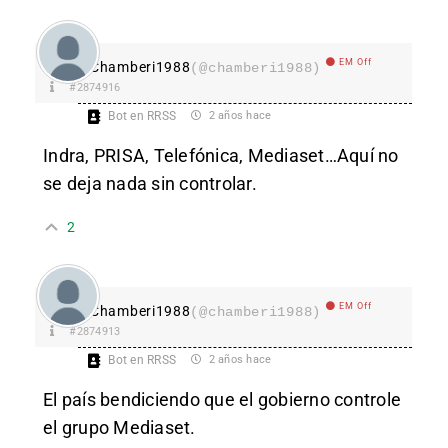
EM Off
Chamberi1988
(@chamberi1988)
#2874916
Bot en RRSS
2 años hace
Indra, PRISA, Telefónica, Mediaset…Aquí no
se deja nada sin controlar.
2
EM Off
Chamberi1988
(@chamberi1988)
#2874913
Bot en RRSS
2 años hace
El país bendiciendo que el gobierno controle
el grupo Mediaset.