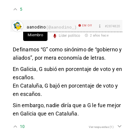
5
EM Off
#2874820
aanodino
(@aanodino_)
Miembro
Líder político
2 años hace
Definamos “G” como sinónimo de “gobierno y
aliados”, por mera economía de letras.
En Galicia, G subió en porcentaje de voto y en
escaños.
En Cataluña, G bajó en porcentaje de voto y
en escaños.
Sin embargo, nadie diría que a G le fue mejor
en Galicia que en Cataluña.
10
Ver respuestas
(1)