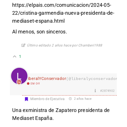
https://elpais.com/comunicacion/2024-05-
22/cristina-garmendia-nueva-presidenta-de-
mediaset-espana.html
Al menos, son sinceros.
Último editado 2 años hace por Chamberi1988
1
LiberalYConservador
(@liberalyconservador133
EM Off
#2874902
Miembro de Ejecutiva
2 años hace
Una exministra de Zapatero presidenta de
Mediaset España.