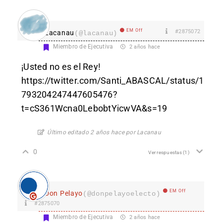
EM Off
#2875072
Lacanau
(@lacanau)
Miembro de Ejecutiva
2 años hace
¡Usted no es el Rey!
https://twitter.com/Santi_ABASCAL/status/1
793204247447605476?
t=cS361Wcna0LebobtYicwVA&s=19
Último editado 2 años hace por Lacanau
0
Ver respuestas
(1)
EM Off
Don Pelayo
(@donpelayoelecto)
#2875070
Miembro de Ejecutiva
2 años hace