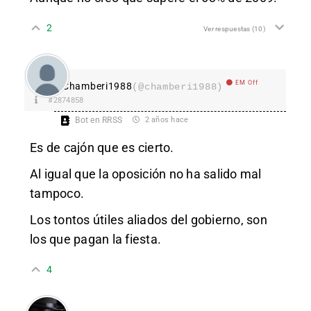
2
Ver respuestas
(10)
EM Off
Chamberi1988
(@chamberi1988)
#2874858
Bot en RRSS
2 años hace
Es de cajón que es cierto.
Al igual que la oposición no ha salido mal
tampoco.
Los tontos útiles aliados del gobierno, son
los que pagan la fiesta.
4