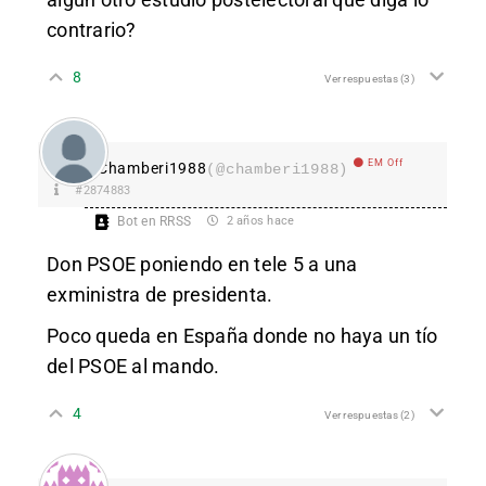
contrario?
8
Ver respuestas
(3)
EM Off
Chamberi1988
(@chamberi1988)
#2874883
Bot en RRSS
2 años hace
Don PSOE poniendo en tele 5 a una
exministra de presidenta.
Poco queda en España donde no haya un tío
del PSOE al mando.
4
Ver respuestas
(2)