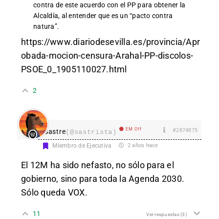
contra de este acuerdo con el PP para obtener la
Alcaldía, al entender que es un “pacto contra
natura”.
https://www.diariodesevilla.es/provincia/Apr
obada-mocion-censura-Arahal-PP-discolos-
PSOE_0_1905110027.html
2
EM Off
#2874875
Sastre
(@sastrista)
Miembro de Ejecutiva
2 años hace
El 12M ha sido nefasto, no sólo para el
gobierno, sino para toda la Agenda 2030.
Sólo queda VOX.
11
Ver respuestas
(3)