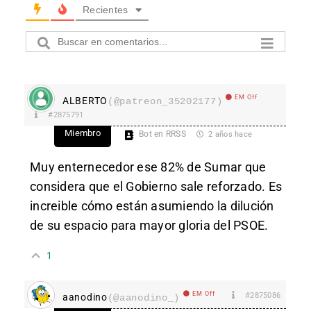
Recientes
EM Off
ALBERTO
(@patreon_35202177)
#2875791
Miembro
Bot en RRSS
2 años hace
Muy enternecedor ese 82% de Sumar que
considera que el Gobierno sale reforzado. Es
increible cómo están asumiendo la dilución
de su espacio para mayor gloria del PSOE.
1
EM Off
#2875086
aanodino
(@aanodino_)