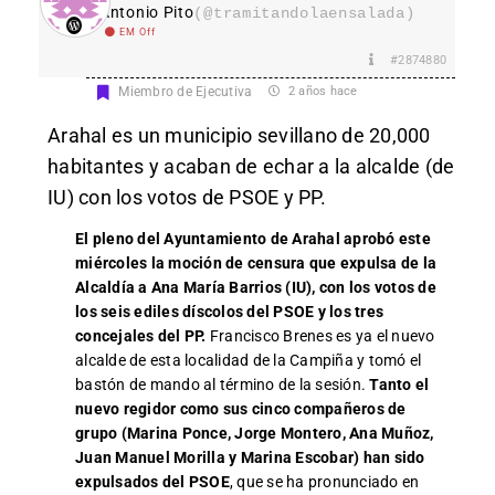
Antonio Pito
(@tramitandolaensalada)
EM Off
#2874880
Miembro de Ejecutiva
2 años hace
Arahal es un municipio sevillano de 20,000
habitantes y acaban de echar a la alcalde (de
IU) con los votos de PSOE y PP.
El pleno del Ayuntamiento de Arahal aprobó este
miércoles la moción de censura que expulsa de la
Alcaldía a Ana María Barrios (IU), con los votos de
los seis ediles díscolos del PSOE y los tres
concejales del PP.
Francisco Brenes es ya el nuevo
alcalde de esta localidad de la Campiña y tomó el
bastón de mando al término de la sesión.
Tanto el
nuevo regidor como sus cinco compañeros de
grupo (Marina Ponce, Jorge Montero, Ana Muñoz,
Juan Manuel Morilla y Marina Escobar) han sido
expulsados del PSOE
, que se ha pronunciado en