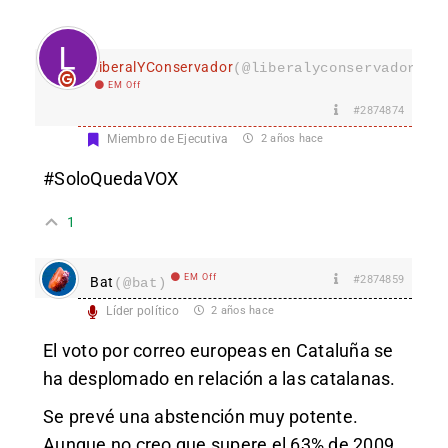
LiberalYConservador
(@liberalyconservador133
EM Off
#2874874
Miembro de Ejecutiva
2 años hace
#SoloQuedaVOX
1
EM Off
#2874859
Bat
(@bat)
Líder político
2 años hace
El voto por correo europeas en Cataluña se
ha desplomado en relación a las catalanas.
Se prevé una abstención muy potente.
Aunque no creo que supere el 63% de 2009.