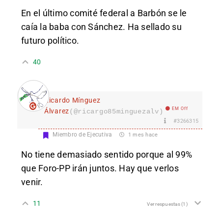
En el último comité federal a Barbón se le
caía la baba con Sánchez. Ha sellado su
futuro político.
40
Ricardo Mínguez
EM Off
Álvarez
(@ricargo85minguezalv)
#3266315
Miembro de Ejecutiva
1 mes hace
No tiene demasiado sentido porque al 99%
que Foro-PP irán juntos. Hay que verlos
venir.
11
Ver respuestas
(1)