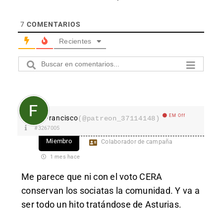
7
COMENTARIOS
Recientes
EM Off
Francisco
(@patreon_37114148)
#3267005
Miembro
Colaborador de campaña
1 mes hace
Me parece que ni con el voto CERA
conservan los sociatas la comunidad. Y va a
ser todo un hito tratándose de Asturias.