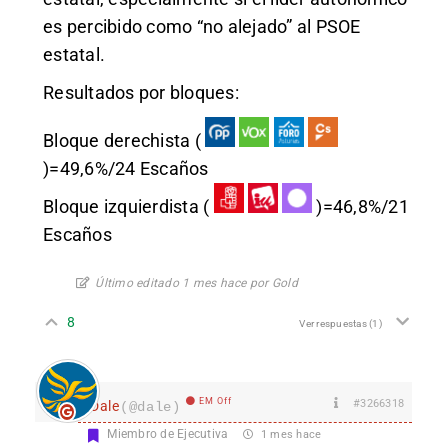
es percibido como “no alejado” al PSOE
estatal.
Resultados por bloques:
Bloque derechista (
)=49,6%/24 Escaños
Bloque izquierdista (
)=46,8%/21
Escaños
Último editado 1 mes hace por Gold
8
Ver respuestas
(1)
EM Off
#3266318
Dale
(@dale)
Miembro de Ejecutiva
1 mes hace