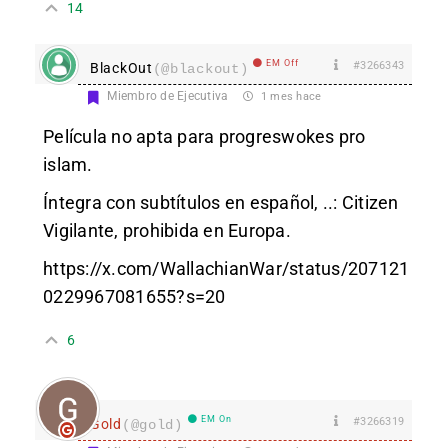
14
EM Off
#3266343
BlackOut
(@blackout)
Miembro de Ejecutiva
1 mes hace
Película no apta para progreswokes pro
islam.
Íntegra con subtítulos en español, ..: Citizen
Vigilante, prohibida en Europa.
https://x.com/WallachianWar/status/207121
0229967081655?s=20
6
EM On
#3266319
Gold
(@gold)