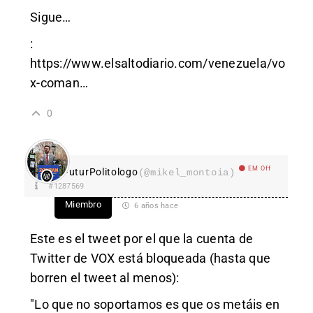
Sigue…
:
https://www.elsaltodiario.com/venezuela/vo
x-coman
…
0
EM Off
FuturPolitologo
(@mikel_montoia)
#1287569
Miembro
6 años hace
Este es el tweet por el que la cuenta de
Twitter de VOX está bloqueada (hasta que
borren el tweet al menos):
"Lo que no soportamos es que os metáis en