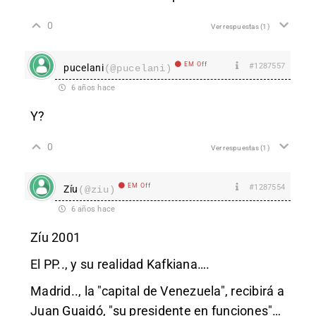
0
Ver respuestas
(1)
EM Off
#1287557
pucelani
(@pucelani)
6 años hace
Y?
0
Ver respuestas
(1)
EM Off
#1287554
Zíu
(@ziu)
6 años hace
Zíu 2001
El PP.., y su realidad Kafkiana….
Madrid.., la "capital de Venezuela", recibirá a
Juan Guaidó, "su presidente en funciones"…