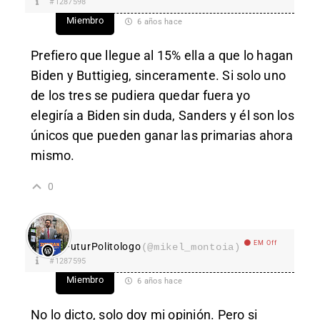
#1287598
Miembro
6 años hace
Prefiero que llegue al 15% ella a que lo hagan
Biden y Buttigieg, sinceramente. Si solo uno
de los tres se pudiera quedar fuera yo
elegiría a Biden sin duda, Sanders y él son los
únicos que pueden ganar las primarias ahora
mismo.
0
EM Off
FuturPolitologo
(@mikel_montoia)
#1287595
Miembro
6 años hace
No lo dicto, solo doy mi opinión. Pero si