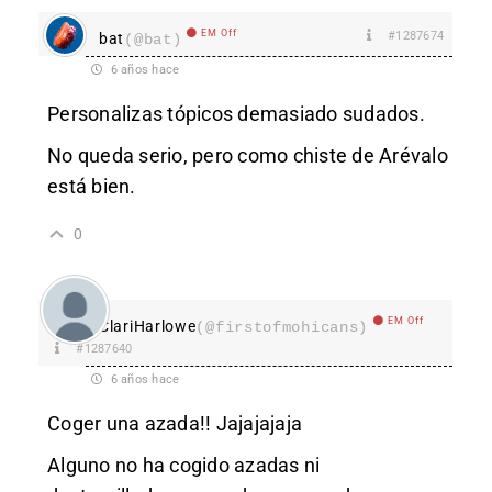
EM Off
#1287674
bat
(@bat)
6 años hace
Personalizas tópicos demasiado sudados.
No queda serio, pero como chiste de Arévalo
está bien.
0
EM Off
ClariHarlowe
(@firstofmohicans)
#1287640
6 años hace
Coger una azada!! Jajajajaja
Alguno no ha cogido azadas ni