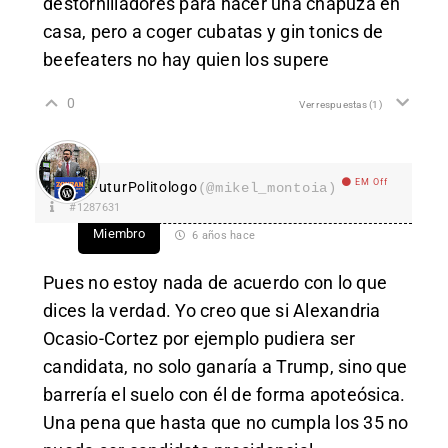
destornilladores para hacer una chapuza en
casa, pero a coger cubatas y gin tonics de
beefeaters no hay quien los supere
0
Ver respuestas
(1)
EM Off
FuturPolitologo
(@mikel_montoia)
#1287631
Miembro
6 años hace
Pues no estoy nada de acuerdo con lo que
dices la verdad. Yo creo que si Alexandria
Ocasio-Cortez por ejemplo pudiera ser
candidata, no solo ganaría a Trump, sino que
barrería el suelo con él de forma apoteósica.
Una pena que hasta que no cumpla los 35 no