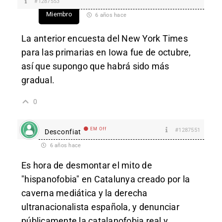
#1287553
Miembro
6 años hace
La anterior encuesta del New York Times
para las primarias en Iowa fue de octubre,
así que supongo que habrá sido más
gradual.
0
EM Off
#1287551
Desconfiat
6 años hace
Es hora de desmontar el mito de
"hispanofobia" en Catalunya creado por la
caverna mediática y la derecha
ultranacionalista española, y denunciar
públicamente la catalanofobia real y