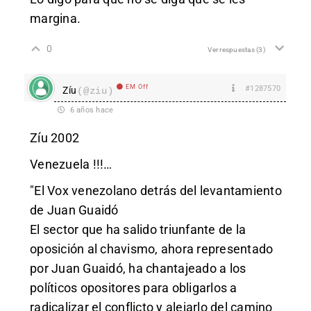
margina.
0
Ver respuestas
(3)
EM Off
#1287570
Zíu
(@ziu)
6 años hace
Zíu 2002
Venezuela !!!…
"El Vox venezolano detrás del levantamiento
de Juan Guaidó
El sector que ha salido triunfante de la
oposición al chavismo, ahora representado
por Juan Guaidó, ha chantajeado a los
políticos opositores para obligarlos a
radicalizar el conflicto y alejarlo del camino