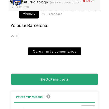
EM Off
FuturPolitologo
(@mikel_montoia)
#1287534
Miembro
6 años hace
Yo puse Barcelona.
0
Cargar más comentarios
ElectoPanel: vota
Patrón VIP Mensual