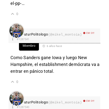
el-pp-
…
0
EM Off
FuturPolitologo
(@mikel_montoia)
#1287541
Miembro
6 años hace
Como Sanders gane Iowa y luego New
Hampshire, el establishment demócrata va a
entrar en pánico total.
0
EM Off
FuturPolitologo
(@mikel_montoia)
#1287540