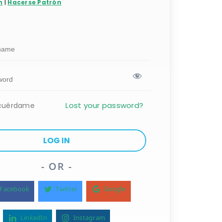
n
|
Hacerse Patrón
Lost your password?
cuérdame
- OR -
Facebook
Twitter
Google
LinkedIn
Instagram