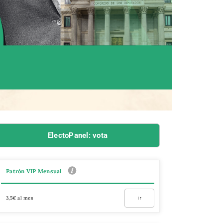
ElectoPanel: vota
Patrón VIP Mensual
3,5€ al mes
Ir