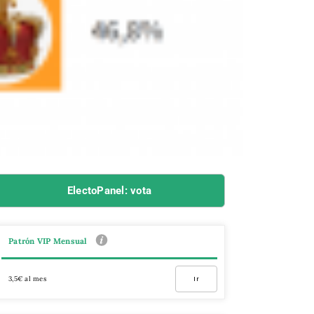
ElectoPanel: vota
Patrón VIP Mensual
3,5€ al mes
Ir