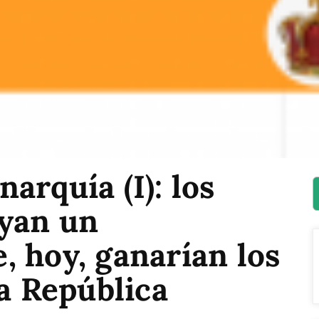
arquía (I): los
yan un
 hoy, ganarían los
la República