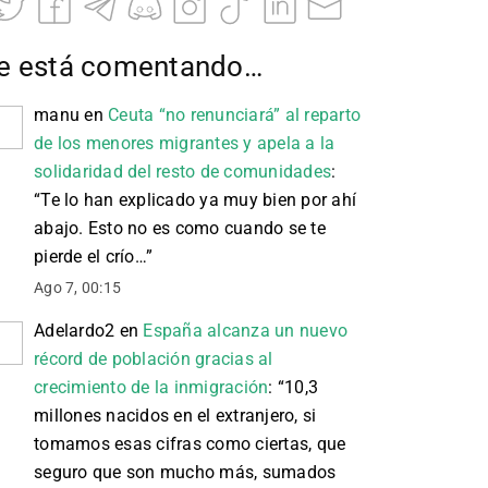
e está comentando…
manu
en
Ceuta “no renunciará” al reparto
de los menores migrantes y apela a la
solidaridad del resto de comunidades
:
“
Te lo han explicado ya muy bien por ahí
abajo. Esto no es como cuando se te
pierde el crío…
”
Ago 7, 00:15
Adelardo2
en
España alcanza un nuevo
récord de población gracias al
crecimiento de la inmigración
: “
10,3
millones nacidos en el extranjero, si
tomamos esas cifras como ciertas, que
seguro que son mucho más, sumados