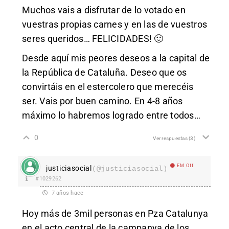
Muchos vais a disfrutar de lo votado en
vuestras propias carnes y en las de vuestros
seres queridos… FELICIDADES! 🙂
Desde aquí mis peores deseos a la capital de
la República de Cataluña. Deseo que os
convirtáis en el estercolero que merecéis
ser. Vais por buen camino. En 4-8 años
máximo lo habremos logrado entre todos…
0
Ver respuestas
(3)
EM Off
justiciasocial
(@justiciasocial)
#1029262
7 años hace
Hoy más de 3mil personas en Pza Catalunya
en el acto central de la campanya de los