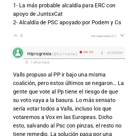
1- La más probable alcaldía para ERC con
apoyo de JuntsxCat
2- Alcaldía de PSC apoyado por Podem y Cs
0
Ver respuestas
(1)
EM Off
#1029009
Hiprogresia
(@nirvana)
7 años hace
Valls propuso al PP ir bajo una misma
coalición, pero estos últimos se negaron… La
gente que vote al Pp tiene el riesgo de que
su voto vaya a la basura. Lo más sensato
sería votar todos a Valls, incluso los que
votaremos a Vox en las Europeas. Dicho
esto, salvando al Psc con pinzas, el resto no
tiene remedio. La solución pasa por una