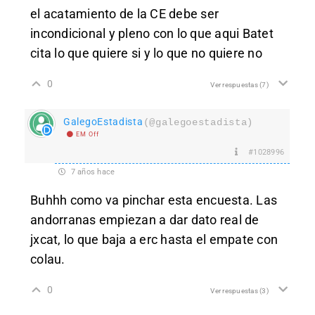
el acatamiento de la CE debe ser
incondicional y pleno con lo que aqui Batet
cita lo que quiere si y lo que no quiere no
0
Ver respuestas
(7)
GalegoEstadista
(@galegoestadista)
EM Off
#1028996
7 años hace
Buhhh como va pinchar esta encuesta. Las
andorranas empiezan a dar dato real de
jxcat, lo que baja a erc hasta el empate con
colau.
0
Ver respuestas
(3)