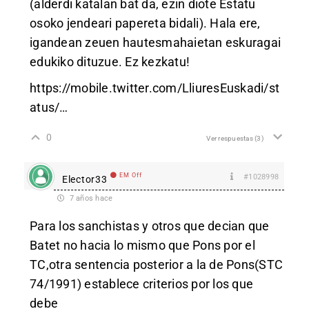
(alderdi katalan bat da, ezin diote Estatu
osoko jendeari papereta bidali). Hala ere,
igandean zeuen hautesmahaietan eskuragai
edukiko dituzue. Ez kezkatu!
https://mobile.twitter.com/LliuresEuskadi/st
atus/
…
0
Ver respuestas
(3)
EM Off
#1028998
Elector33
7 años hace
Para los sanchistas y otros que decian que
Batet no hacia lo mismo que Pons por el
TC,otra sentencia posterior a la de Pons(STC
74/1991) establece criterios por los que
debe