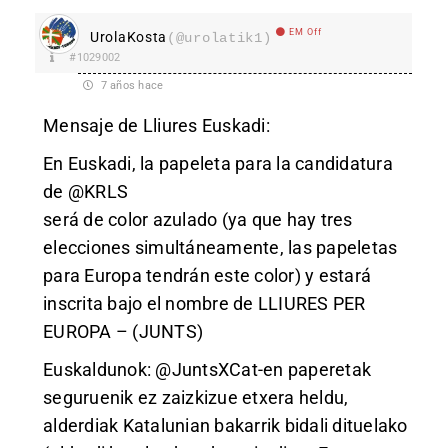
EM Off
UrolaKosta
(@urolatik1)
#1029002
7 años hace
Mensaje de Lliures Euskadi:
En Euskadi, la papeleta para la candidatura
de @KRLS
será de color azulado (ya que hay tres
elecciones simultáneamente, las papeletas
para Europa tendrán este color) y estará
inscrita bajo el nombre de LLIURES PER
EUROPA – (JUNTS)
Euskaldunok: @JuntsXCat-en paperetak
seguruenik ez zaizkizue etxera heldu,
alderdiak Katalunian bakarrik bidali dituelako