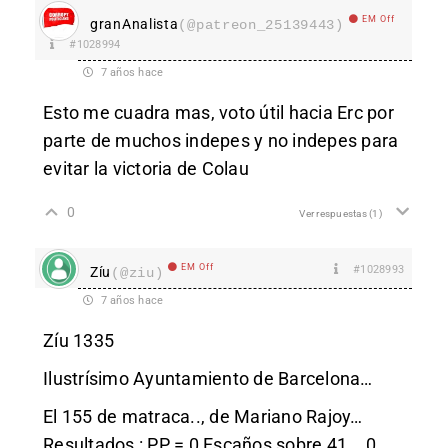
EM Off
granAnalista
(@patreon_25139443)
#1028994
7 años hace
Esto me cuadra mas, voto útil hacia Erc por
parte de muchos indepes y no indepes para
evitar la victoria de Colau
0
Ver respuestas
(1)
EM Off
#1028993
Zíu
(@ziu)
7 años hace
Zíu 1335
Ilustrísimo Ayuntamiento de Barcelona…
El 155 de matraca.., de Mariano Rajoy…
Resultados : PP = 0 Escaños sobre 41.., 0