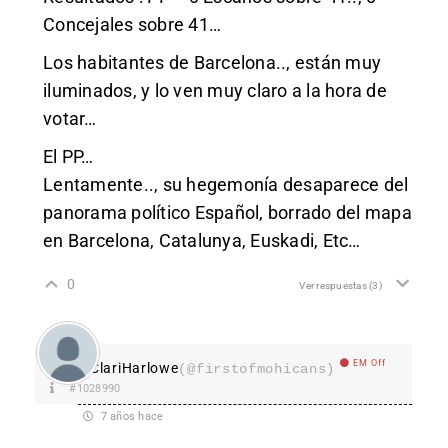
Concejales sobre 41…
Los habitantes de Barcelona.., están muy
iluminados, y lo ven muy claro a la hora de
votar…
El PP…
Lentamente.., su hegemonía desaparece del
panorama político Español, borrado del mapa
en Barcelona, Catalunya, Euskadi, Etc…
0
Ver respuestas
(3)
EM Off
ClariHarlowe
(@firstofmohicans)
#1028990
7 años hace