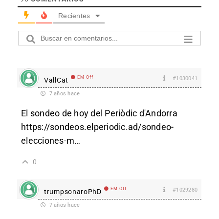
Recientes
EM Off
#1030041
VallCat
7 años hace
El sondeo de hoy del Periòdic d'Andorra
https://sondeos.elperiodic.ad/sondeo-
elecciones-m
…
0
EM Off
#1029280
trumpsonaroPhD
7 años hace