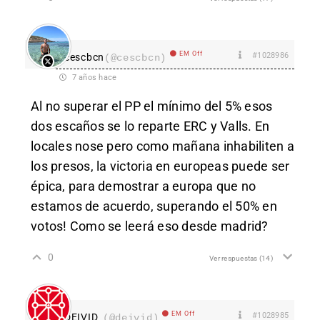
EM Off
#1028986
cescbcn
(@cescbcn)
7 años hace
Al no superar el PP el mínimo del 5% esos
dos escaños se lo reparte ERC y Valls. En
locales nose pero como mañana inhabiliten a
los presos, la victoria en europeas puede ser
épica, para demostrar a europa que no
estamos de acuerdo, superando el 50% en
votos! Como se leerá eso desde madrid?
0
Ver respuestas
(14)
EM Off
#1028985
DEIVID_
(@deivid)