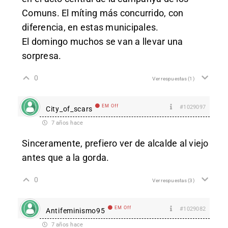
Comuns. El míting más concurrido, con
diferencia, en estas municipales.
El domingo muchos se van a llevar una
sorpresa.
0
Ver respuestas
(1)
EM Off
#1029097
City_of_scars
7 años hace
Sinceramente, prefiero ver de alcalde al viejo
antes que a la gorda.
0
Ver respuestas
(3)
EM Off
#1029082
Antifeminismo95
7 años hace