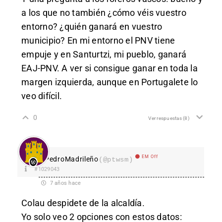
a los que no también ¿cómo véis vuestro
entorno? ¿quién ganará en vuestro
municipio? En mi entorno el PNV tiene
empuje y en Santurtzi, mi pueblo, ganará
EAJ-PNV. A ver si consigue ganar en toda la
margen izquierda, aunque en Portugalete lo
veo difícil.
0
Ver respuestas
(8)
EM Off
PedroMadrileño
(@ptwsm)
#1029043
7 años hace
Colau despidete de la alcaldía.
Yo solo veo 2 opciones con estos datos: