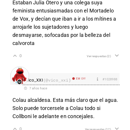
Estaban Julia Otero y una colega suya
feminista entusiasmadas con el Mortadelo
de Vox, y decían que iban a ir a los mítines a
arrojarle los sujetadores y luego
desmayarse, sofocadas por la belleza del
calvorota
0
Ver respuestas
(2)
EM Off
#1028988
vico_XXI
(@vico_xxi)
7 años hace
Colau alcaldesa. Esta más claro que el agua.
Solo puede torcersele a Colau todo si
Collboni le adelante en concejales.
0
Ver respuestas
(17)