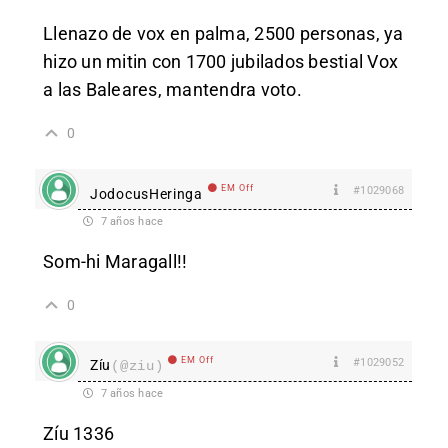
Llenazo de vox en palma, 2500 personas, ya
hizo un mitin con 1700 jubilados bestial Vox
a las Baleares, mantendra voto.
0
EM Off
#1029068
JodocusHeringa
7 años hace
Som-hi Maragall!!
0
EM Off
#1029052
Zíu
(@ziu)
7 años hace
Zíu 1336