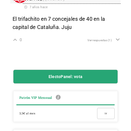
7 años hace
El trifachito en 7 concejales de 40 en la
capital de Cataluña. Juju
0
Ver respuestas
(1)
ElectoPanel: vota
Patrón VIP Mensual
3,5€ al mes
Ir