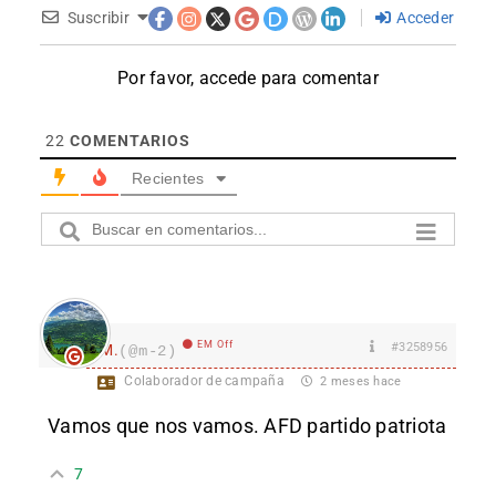
Suscribir
Acceder
Por favor, accede para comentar
22
COMENTARIOS
Recientes
EM Off
#3258956
M.
(@m-2)
Colaborador de campaña
2 meses hace
Vamos que nos vamos. AFD partido patriota
7