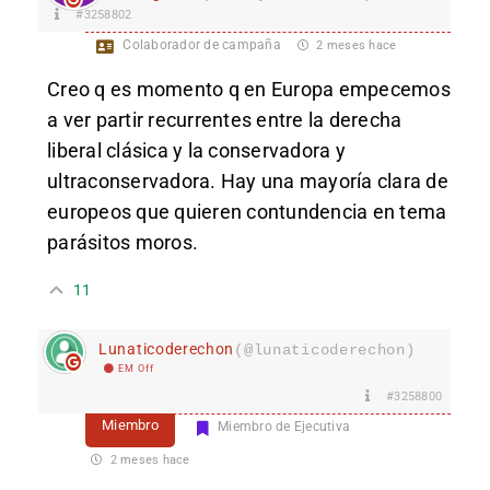
#3258802
Colaborador de campaña
2 meses hace
Creo q es momento q en Europa empecemos
a ver partir recurrentes entre la derecha
liberal clásica y la conservadora y
ultraconservadora. Hay una mayoría clara de
europeos que quieren contundencia en tema
parásitos moros.
11
Lunaticoderechon
(@lunaticoderechon)
EM Off
#3258800
Miembro
Miembro de Ejecutiva
2 meses hace