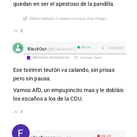
quedan en ser el apestoso de la pandilla.
Último editado 2 meses hace por Don Pelayo
2
EM On
#3258893
BlackOut
(@blackout)
Miembro de Ejecutiva
2 meses hace
Ese txirimiri teutón va calando, sin prisas
pero sin pausa.
Vamos AfD, un empujoncito mas y le dobláis
los escaños a los de la CDU.
7
EM Off