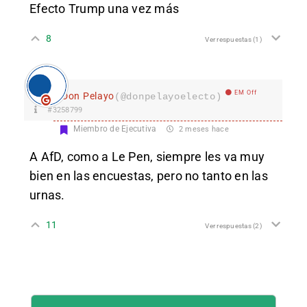
Efecto Trump una vez más
8
Ver respuestas
(1)
EM Off
Don Pelayo
(@donpelayoelecto)
#3258799
Miembro de Ejecutiva
2 meses hace
A AfD, como a Le Pen, siempre les va muy
bien en las encuestas, pero no tanto en las
urnas.
11
Ver respuestas
(2)