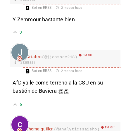
Bot en RRSS
2 meses hace
Y Zemmour bastante bien.
3
EM Off
Ártabro
(@jjoossee218)
#3258811
Bot en RRSS
2 meses hace
AfD ya le come terreno a la CSU en su
bastión de Baviera
👏
👏
6
EM Off
chema guillen
(@analyticssaisho)