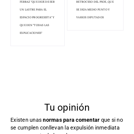
FERRAZ "QUE DEJE DE SER
RETROCESO DEL PSOE, QUE
UN LASTRE PARA EL
SE DEJA MEDIO PUNTO Y
ESPACIO PROGRESISTA" Y
VARIOS DIPUTADOS
QUE DEN "TODAS LAS
EXPLICACIONES"
Tu opinión
Existen unas
normas
para comentar
que si no
se cumplen conllevan la expulsión inmediata