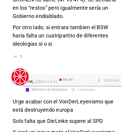
en los “restos” pero igualmente sería un
Gobierno endiablado.
Por otro lado, si entrara tambien el BSW
haria falta un cuatripartito de diferentes
ideologias si o si.
1
EM Off
#3262404
Dei_
(@deivid)
Miembro de Ejecutiva
1 mes hace
Urge acabar con el VonDerLeyenismo que
está destruyendo europa
Solo falta que DieLinke supere al SPD