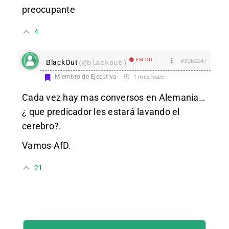
preocupante
4
EM Off
#3262247
BlackOut
(@blackout)
Miembro de Ejecutiva
1 mes hace
Cada vez hay mas conversos en Alemania…
¿ que predicador les estará lavando el
cerebro?.
Vamos AfD.
21