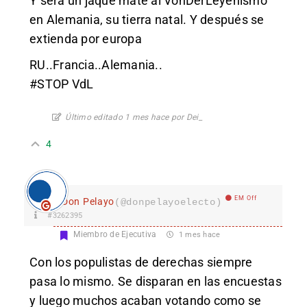
Y será un jaque mate al VonDerLeyenismo
en Alemania, su tierra natal. Y después se
extienda por europa
RU..Francia..Alemania..
#STOP VdL
Último editado 1 mes hace por Dei_
4
EM Off
Don Pelayo
(@donpelayoelecto)
#3262395
Miembro de Ejecutiva
1 mes hace
Con los populistas de derechas siempre
pasa lo mismo. Se disparan en las encuestas
y luego muchos acaban votando como se