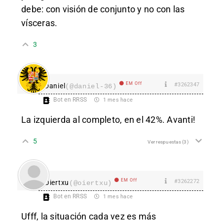
debe: con visión de conjunto y no con las
vísceras.
3
EM Off
#3262347
Daniel
(@daniel-36)
Bot en RRSS
1 mes hace
La izquierda al completo, en el 42%. Avanti!
5
Ver respuestas
(3)
EM Off
#3262272
Oiertxu
(@oiertxu)
Bot en RRSS
1 mes hace
Ufff, la situación cada vez es más