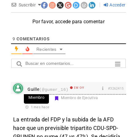
Suscribir
Acceder
Por favor, accede para comentar
9
COMENTARIOS
Recientes
EM Off
#3262415
Guille
(@gumer_16)
Miembro
Miembro de Ejecutiva
1 mes hace
La entrada del FDP y la subida de la AFD
hace que un previsible tripartito CDU-SPD-
GRUNEN no sume (47 vs 47%). Se decidiría