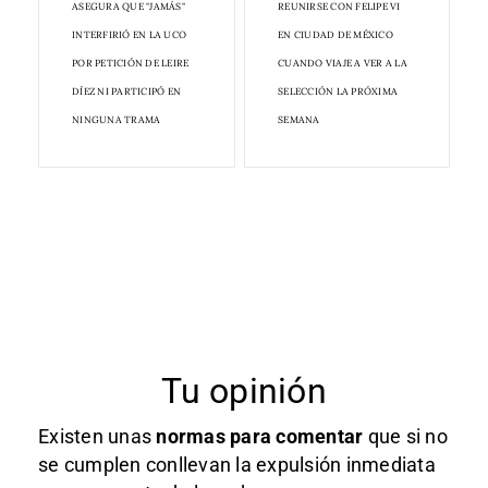
ASEGURA QUE "JAMÁS"
REUNIRSE CON FELIPE VI
INTERFIRIÓ EN LA UCO
EN CIUDAD DE MÉXICO
POR PETICIÓN DE LEIRE
CUANDO VIAJE A VER A LA
DÍEZ NI PARTICIPÓ EN
SELECCIÓN LA PRÓXIMA
NINGUNA TRAMA
SEMANA
Tu opinión
Existen unas
normas
para comentar
que si no
se cumplen conllevan la expulsión inmediata