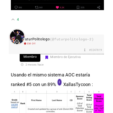
4
FuturPolitologo
(@futurpolitologo-2)
EM Off
#3247819
Miembro
Miembro de Ejecutiva
2 meses hace
Usando el mismo sistema AOC estaría
ranked
#5
con un 89%
XallasTycoon
: