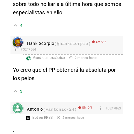
sobre todo no liarla a última hora que somos
especialistas en ello
4
EM Off
Hank Scorpio
(@hankscorpio)
#3247864
Gurú demoscópico
2 meses hace
Yo creo que el PP obtendrá la absoluta por
los pelos.
3
EM Off
#3247863
Antonio
(@antonio-24)
Bot en RRSS
2 meses hace
.