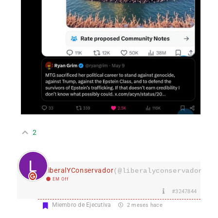
2
LiberalYConservador
(@liberalyconservador133
EM Off
#3247844
Miembro de Ejecutiva
2 meses hace