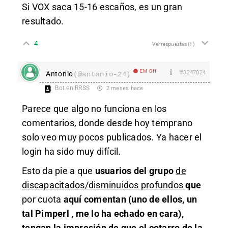
Si VOX saca 15-16 escaños, es un gran
resultado.
4
Ver respuestas
(1)
EM Off
#3247824
Antonio
(@antonio-24)
Bot en RRSS
2 meses hace
Parece que algo no funciona en los
comentarios, donde desde hoy temprano
solo veo muy pocos publicados. Ya hacer el
login ha sido muy difícil.
Esto da pie a que
usuarios del grupo
de
discapacitados/disminuidos profundos
que
por cuota
aquí comentan (uno de ellos, un
tal
Pimperl
, me lo ha echado en cara),
tengan la impresión de que el cotarro de la