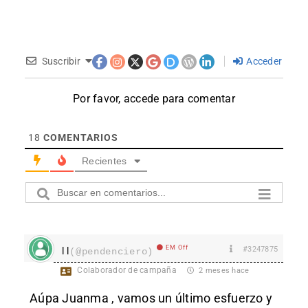
Suscribir
Acceder
Por favor, accede para comentar
18
COMENTARIOS
Recientes
EM Off
#3247875
l l
(@pendenciero)
Colaborador de campaña
2 meses hace
Aúpa Juanma , vamos un último esfuerzo y