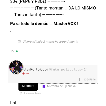
$0€ (P€P€ Y P$0€) —————-
——————— (Tanto montan … DA LO MISMO
… Trincan tanto) ——————-
Para todo lo demás … MasterVOX !
.
Último editado 2 meses hace por Antonio
4
FuturPolitologo
(@futurpolitologo-2)
EM Off
#3247846
Miembro
Miembro de Ejecutiva
2 meses hace
Lol