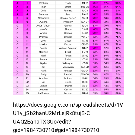
https://docs.google.com/spreadsheets/d/1V
U1y_jSb2hanU2MrLsjRx8tujB-C–
UAQ2EahaTXGUo/edit?
gid=1984730710#gid=1984730710