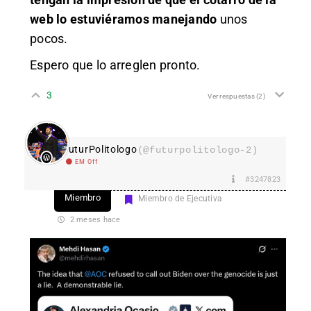
web lo estuviéramos manejando
unos
pocos.
Espero que lo arreglen pronto.
3
Ver respuestas
(2)
FuturPolitologo
(@futurpolitologo-2)
EM Off
#3247823
Miembro
Miembro de Ejecutiva
2 meses hace