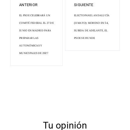
ANTERIOR
SIGUIENTE
EL PSOE CELEBRARÁ UN
ELECTOPANEL ANDALUCÍA
COMITÉ FEDERAL EL 27 DE
(11 MAYO): MORENO EN 54,
JUNIO EN MADRID PARA
SUBIDA DE ADELANTE, EL
PREPARAR LAS
PSOE SE HUNDE
AUTONÓMICAS Y
MUNICIPALES DE 2027
Tu opinión