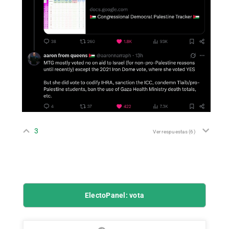
3
Ver respuestas
(6)
ElectoPanel: vota