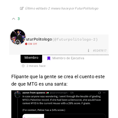
Último editado 2 meses hace por FuturPolitologo
3
FuturPolitologo
(@futurpolitologo-2)
EM Off
#3247817
Miembro
Miembro de Ejecutiva
2 meses hace
Flipante que la gente se crea el cuento este
de que MTG es una santa: