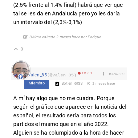
(2,5% frente al 1,4% final) habrá que ver que
tal se les da en Andalucía pero yo les daría
un intervalo del (2,3%-3,1%)
Último editado 2 meses hace por Enrique
0
EM Off
#3247899
Valen_85
(@valen_85)
Miembro
Bot en RRSS
2 meses hace
A mí hay algo que no me cuadra. Porque
según el gráfico que aparece en la noticia del
español, el resultado sería para todos los
partidos el mismo que en el año 2022.
Alguien se ha columpiado a la hora de hacer