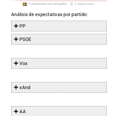
Colaborador de campaña
2 meses hace
Análisis de expectativas por partido:
PP
PSOE
Vox
xAnd
AA