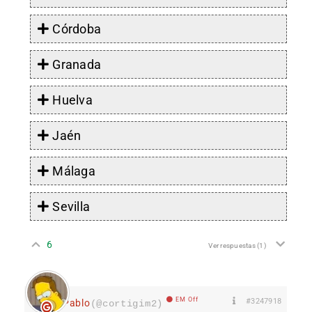
Córdoba
Granada
Huelva
Jaén
Málaga
Sevilla
6
Ver respuestas
(1)
EM Off
#3247918
Pablo
(@cortigim2)