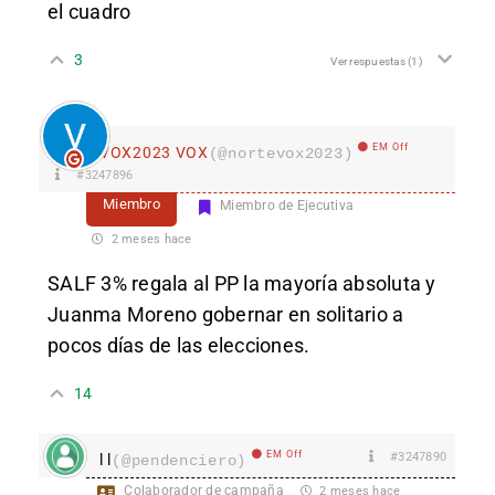
el cuadro
3
Ver respuestas
(1)
EM Off
VOX2023 VOX
(@nortevox2023)
#3247896
Miembro
Miembro de Ejecutiva
2 meses hace
SALF 3% regala al PP la mayoría absoluta y
Juanma Moreno gobernar en solitario a
pocos días de las elecciones.
14
EM Off
#3247890
l l
(@pendenciero)
Colaborador de campaña
2 meses hace