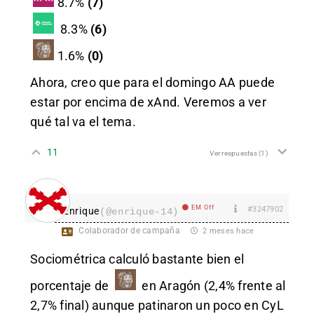
8.7%
(7)
8.3%
(6)
1.6%
(0)
Ahora, creo que para el domingo AA puede
estar por encima de xAnd. Veremos a ver
qué tal va el tema.
11
Ver respuestas
(1)
EM Off
#3247902
Enrique
(@enrique-14)
Colaborador de campaña
2 meses hace
Sociométrica calculó bastante bien el
porcentaje de
en Aragón (2,4% frente al
2,7% final) aunque patinaron un poco en CyL