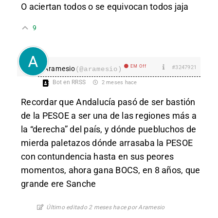
O aciertan todos o se equivocan todos jaja
9
EM Off
#3247921
Aramesio
(@aramesio)
Bot en RRSS
2 meses hace
Recordar que Andalucía pasó de ser bastión
de la PESOE a ser una de las regiones más a
la “derecha” del país, y dónde puebluchos de
mierda paletazos dónde arrasaba la PESOE
con contundencia hasta en sus peores
momentos, ahora gana BOCS, en 8 años, que
grande ere Sanche
Último editado 2 meses hace por Aramesio