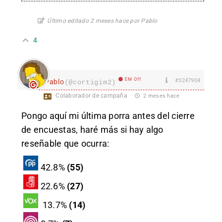
Último editado 2 meses hace por Pablo
4
EM Off
#3247904
Pablo
(@cortigim2)
Colaborador de campaña
2 meses hace
Pongo aquí mi última porra antes del cierre
de encuestas, haré más si hay algo
reseñable que ocurra:
42.8%
(55)
22.6%
(27)
13.7%
(14)