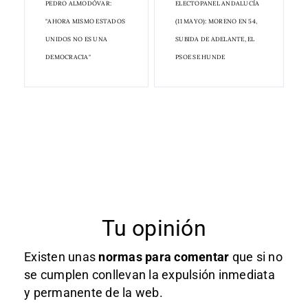
PEDRO ALMODÓVAR:
ELECTOPANEL ANDALUCÍA
"AHORA MISMO ESTADOS
(11 MAYO): MORENO EN 54,
UNIDOS NO ES UNA
SUBIDA DE ADELANTE, EL
DEMOCRACIA"
PSOE SE HUNDE
Tu opinión
Existen unas
normas
para comentar
que si no
se cumplen conllevan la expulsión inmediata
y permanente de la web.