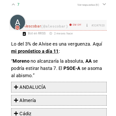
7
Ver respuestas
(6)
EM Off
#3247920
Alescobar
(@alescobar)
Bot en RRSS
2 meses hace
Lo del 3% de Alvise es una verguenza. Aquí
mi pronóstico a día 11
:
“
Moreno
no alcanzaría la absoluta,
AA
se
podría estirar hasta 7. El
PSOE-A
se asoma
al abismo.”
ANDALUCÍA
Almería
Cádiz