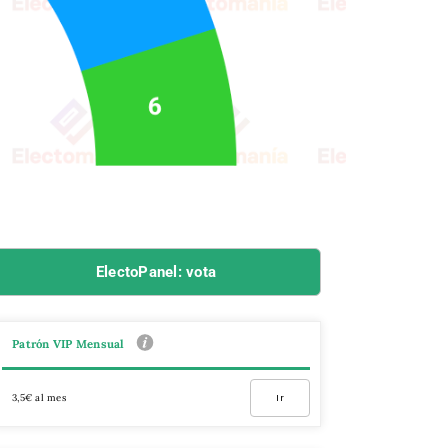
ElectoPanel: vota
Patrón VIP Mensual
3,5€ al mes
Ir