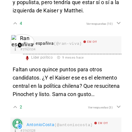
y populista, pero tendría que estar sí o sí a la
izquierda de Kaiser y Matthei.
4
Ver respuestas
(10)
EM Off
Ran españiva
(@ran-viva)
#3163534
Líder político
9 meses hace
Faltan unos quince puntos para otros
candidatos. ¿Y el Kaiser ese es el elemento
central en la política chilena? Que resucitena
Pinochet y listo. Sarna con gusto…
2
Ver respuestas
(3)
EM Off
AntonioCosta
(@antoniocosta)
#3163528