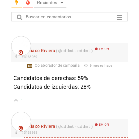
Recientes
EM Off
Riaxo Riviera
(@cddmt-cddmt)
#3163989
Colaborador de campaña
9 meses hace
Candidatos de derechas: 59%
Candidatos de izquierdas: 28%
1
EM Off
Riaxo Riviera
(@cddmt-cddmt)
#3163988