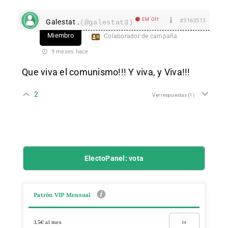
EM Off
#3163513
Galestat .
(@galestat3)
Miembro
Colaborador de campaña
9 meses hace
Que viva el comunismo!!! Y viva, y Viva!!!
2
Ver respuestas
(1)
ElectoPanel: vota
Patrón VIP Mensual
3,5€ al mes
Ir