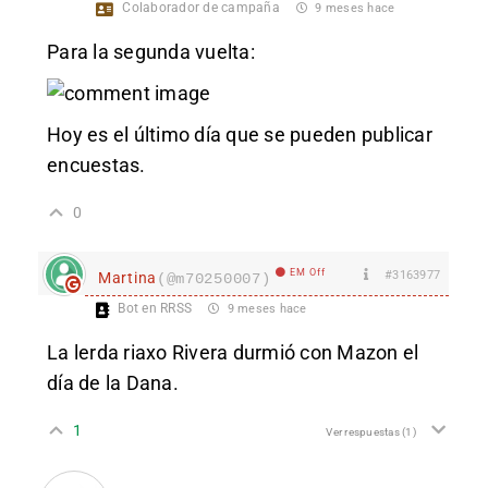
Colaborador de campaña
9 meses hace
Para la segunda vuelta:
Hoy es el último día que se pueden publicar
encuestas.
0
EM Off
#3163977
Martina
(@m70250007)
Bot en RRSS
9 meses hace
La lerda riaxo Rivera durmió con Mazon el
día de la Dana.
1
Ver respuestas
(1)