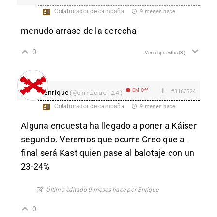
Colaborador de campaña
9 meses hace
menudo arrase de la derecha
0
Ver respuestas
(3)
EM Off
#3163524
Enrique
(@enrique-14)
Colaborador de campaña
9 meses hace
Alguna encuesta ha llegado a poner a Káiser
segundo. Veremos que ocurre Creo que al
final será Kast quien pase al balotaje con un
23-24%
Último editado 9 meses hace por Enrique
0