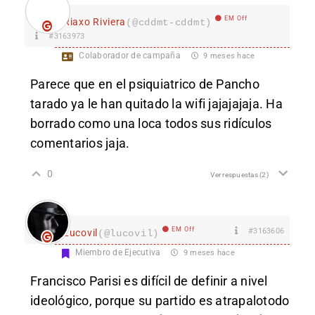
EM Off
Riaxo Riviera
(@cddmt-cddmt)
#3163973
Colaborador de campaña
9 meses hace
Parece que en el psiquia
trico de Pancho
tarado ya le han quitado la wifi jajajajaja. Ha
borrado como una loca todos sus ridículos
comentarios jaja.
0
Ver respuestas
(2)
EM Off
#3163606
Lucovil
(@lucovil)
Miembro de Ejecutiva
9 meses hace
Francisco Parisi es difícil de definir a nivel
ideológico, porque su partido es atrapalotodo