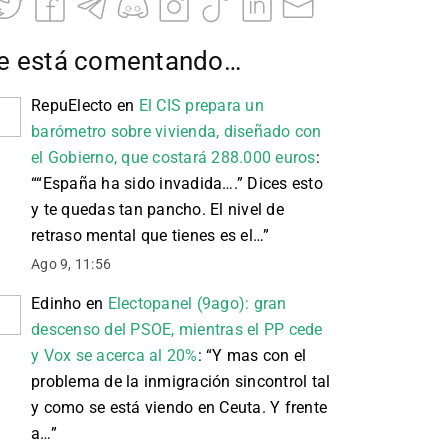
e está comentando…
RepuElecto
en
El CIS prepara un
barómetro sobre vivienda, diseñado con
el Gobierno, que costará 288.000 euros
:
“
“España ha sido invadida….” Dices esto
y te quedas tan pancho. El nivel de
retraso mental que tienes es el…
”
Ago 9, 11:56
Edinho
en
Electopanel (9ago): gran
descenso del PSOE, mientras el PP cede
y Vox se acerca al 20%
: “
Y mas con el
problema de la inmigración sincontrol tal
y como se está viendo en Ceuta. Y frente
a…
”