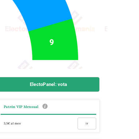
ElectoPanel: vota
Patrón VIP Mensual
3,5€ al mes
Ir