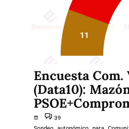
Encuesta Com. 
(Data10): Mazó
PSOE+Comprom
39
Sondeo autonómico para Comunit