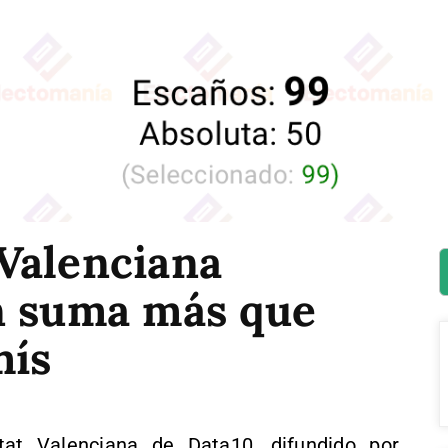
Valenciana
n suma más que
ís
at Valenciana de Data10, difundido por