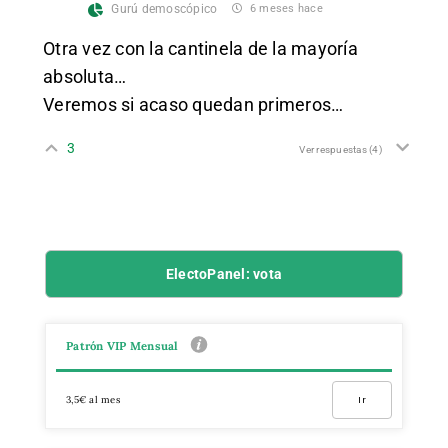
Gurú demoscópico
6 meses hace
Otra vez con la cantinela de la mayoría
absoluta…
Veremos si acaso quedan primeros…
3
Ver respuestas
(4)
ElectoPanel: vota
Patrón VIP Mensual
3,5€ al mes
Ir