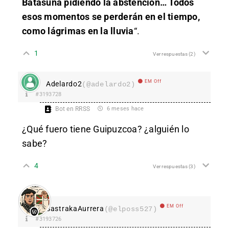
Batasuna pidiendo la abstención… Todos
esos momentos se perderán en el tiempo,
como lágrimas en la lluvia
“.
1
Ver respuestas
(2)
EM Off
Adelardo2
(@adelardo2)
#3193728
Bot en RRSS
6 meses hace
¿Qué fuero tiene Guipuzcoa? ¿alguién lo
sabe?
4
Ver respuestas
(3)
EM Off
SastrakaAurrera
(@elposs527)
#3193726