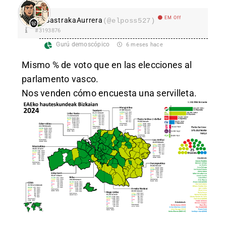
EM Off
SastrakaAurrera
(@elposs527)
#3193876
Gurú demoscópico
6 meses hace
Mismo % de voto que en las elecciones al
parlamento vasco.
Nos venden cómo encuesta una servilleta.