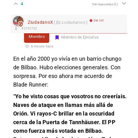
4
Ver respuestas
(2)
EM Off
ZiudadanoX
(@ziudadanox)
#3193752
Miembro
Miembro de Ejecutiva
6 meses hace
En el año 2000 yo vivía en un barrio chungo
de Bilbao. Hubo elecciones generales. Con
sorpresa. Por eso ahora me acuerdo de
Blade Runner:
“
Yo he visto cosas que vosotros no creeríais.
Naves de ataque en llamas más allá de
Orión. Vi rayos-C brillar en la oscuridad
cerca de la Puerta de Tannhäuser. El PP
como fuerza más votada en Bilbao.