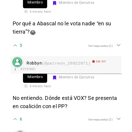
Miembro
Miembro de Ejecutiva
6 meses hace
Por qué a Abascal no le vota nadie “en su
tierra”?
😂
5
Ver respuestas
(2)
EM Off
Robbyn
(@patreon_26022871)
#3193882
Miembro
Miembro de Ejecutiva
6 meses hace
No entiendo. Dónde está VOX? Se presenta
en coalición con el PP?
6
Ver respuestas
(2)