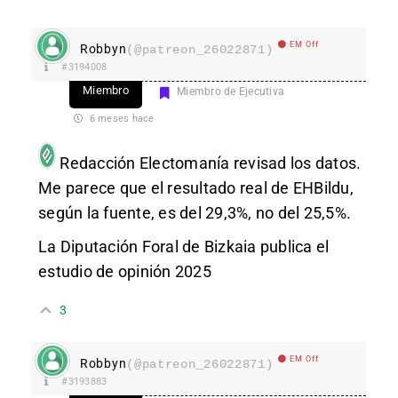
EM Off
Robbyn
(@patreon_26022871)
#3194008
Miembro
Miembro de Ejecutiva
6 meses hace
Redacción Electomanía
revisad los datos.
Me parece que el resultado real de EHBildu,
según la fuente, es del 29,3%, no del 25,5%.
La Diputación Foral de Bizkaia publica el
estudio de opinión 2025
3
EM Off
Robbyn
(@patreon_26022871)
#3193883