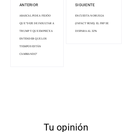
ANTERIOR
SIGUIENTE
ABASCAL PIDE A FEIJÓO
ENCUESTA NORUEGA
QUE "DEJE DE INSULTAR A
(INFACT 9ENE): EL FRP SE
TRUMP Y QUE EMPIECE A
DISPARA AL 32%
ENTENDER QUE LOS
TIEMPOS ESTÁN
CAMBIANDO"
Tu opinión