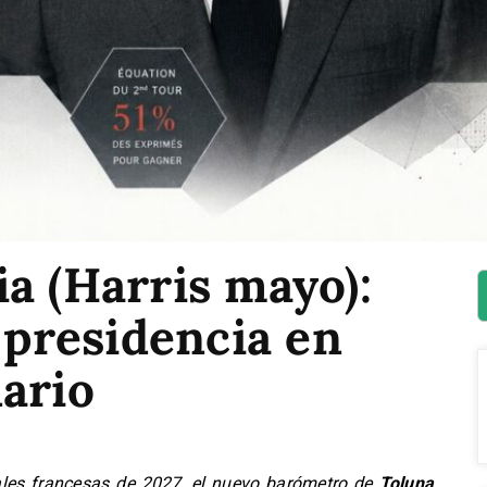
a (Harris mayo):
a presidencia en
ario
iales francesas de 2027, el nuevo barómetro de
Toluna