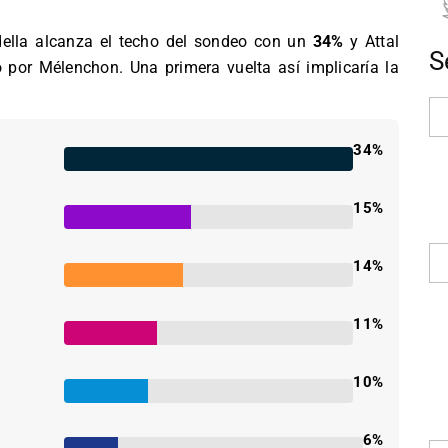
della alcanza el techo del sondeo con un
34%
y Attal
S
 por Mélenchon. Una primera vuelta así implicaría la
34%
15%
14%
11%
10%
6%