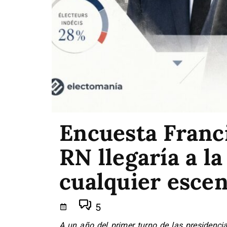
Encuesta Franci
RN llegaría a l
cualquier escen
5
A un año del primer turno de las presidenc