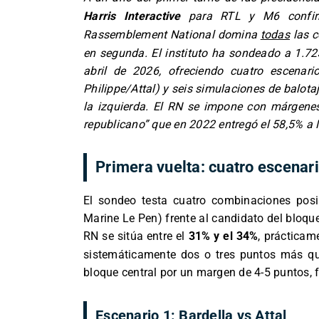
Harris Interactive
para RTL y M6 confirm
Rassemblement National domina
todas
las c
en segunda. El instituto ha sondeado a 1.725
abril de 2026, ofreciendo cuatro escenari
Philippe/Attal) y seis simulaciones de balot
la izquierda. El RN se impone con márgenes 
republicano” que en 2022 entregó el 58,5% a
Primera vuelta: cuatro escenar
El sondeo testa cuatro combinaciones posi
Marine Le Pen) frente al candidato del bloque 
RN se sitúa entre el
31% y el 34%
, prácticam
sistemáticamente dos o tres puntos más que
bloque central por un margen de 4-5 puntos, 
Escenario 1: Bardella vs Attal