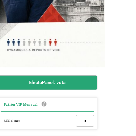
ElectoPanel: vota
Patrón VIP Mensual
3,5€ al mes
Ir