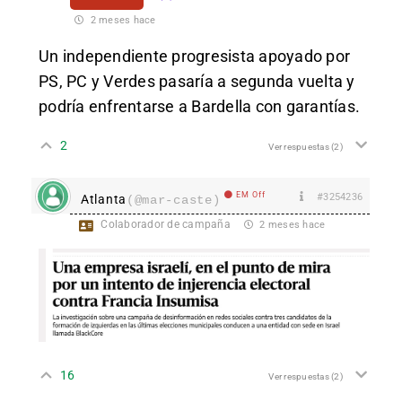
2 meses hace
Un independiente progresista apoyado por
PS, PC y Verdes pasaría a segunda vuelta y
podría enfrentarse a Bardella con garantías.
2
Ver respuestas
(2)
EM Off
#3254236
Atlanta
(@mar-caste)
Colaborador de campaña
2 meses hace
16
Ver respuestas
(2)