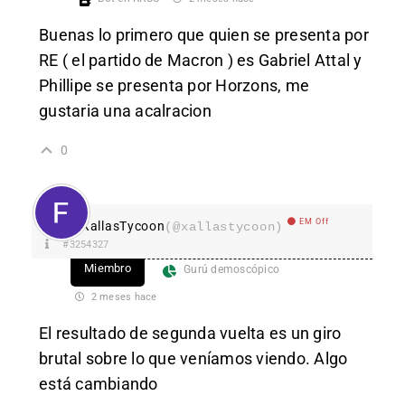
Buenas lo primero que quien se presenta por
RE ( el partido de Macron ) es Gabriel Attal y
Phillipe se presenta por Horzons, me
gustaria una acalracion
0
EM Off
XallasTycoon
(@xallastycoon)
#3254327
Miembro
Gurú demoscópico
2 meses hace
El resultado de segunda vuelta es un giro
brutal sobre lo que veníamos viendo. Algo
está cambiando