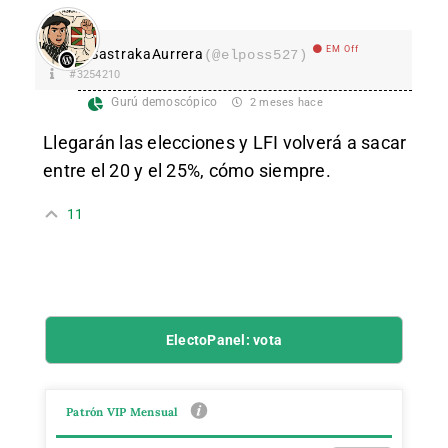
EM Off
SastrakaAurrera
(@elposs527)
#3254210
Gurú demoscópico
2 meses hace
Llegarán las elecciones y LFI volverá a sacar
entre el 20 y el 25%, cómo siempre.
11
ElectoPanel: vota
Patrón VIP Mensual