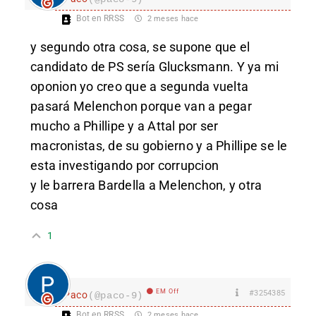
Bot en RRSS
2 meses hace
y segundo otra cosa, se supone que el
candidato de PS sería Glucksmann. Y ya mi
oponion yo creo que a segunda vuelta
pasará Melenchon porque van a pegar
mucho a Phillipe y a Attal por ser
macronistas, de su gobierno y a Phillipe se le
esta investigando por corrupcion
y le barrera Bardella a Melenchon, y otra
cosa
1
EM Off
#3254385
Paco
(@paco-9)
Bot en RRSS
2 meses hace