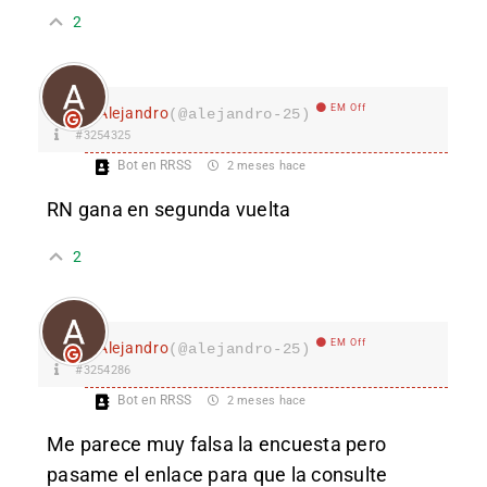
2
EM Off
Alejandro
(@alejandro-25)
#3254325
Bot en RRSS
2 meses hace
RN gana en segunda vuelta
2
EM Off
Alejandro
(@alejandro-25)
#3254286
Bot en RRSS
2 meses hace
Me parece muy falsa la encuesta pero
pasame el enlace para que la consulte