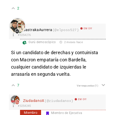
2
EM Off
SastrakaAurrera
(@elposs527)
#3254276
Gurú demoscópico
2 meses hace
Si un candidato de derechas y contuinista
con Macron empataría con Bardella,
cualquier candidato de izquierdas le
arrasaría en segunda vuelta.
7
Ver respuestas
(1)
EM Off
ZiudadanoX
(@ziudadanox)
#3254245
Miembro
Miembro de Ejecutiva