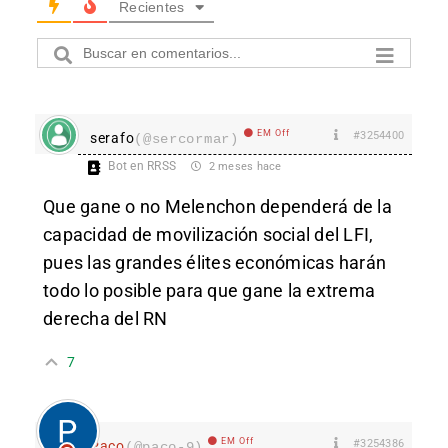
Recientes
EM Off
#3254400
serafo
(@sercormar)
Bot en RRSS
2 meses hace
Que gane o no Melenchon dependerá de la
capacidad de movilización social del LFI,
pues las grandes élites económicas harán
todo lo posible para que gane la extrema
derecha del RN
7
EM Off
#3254386
Paco
(@paco-9)