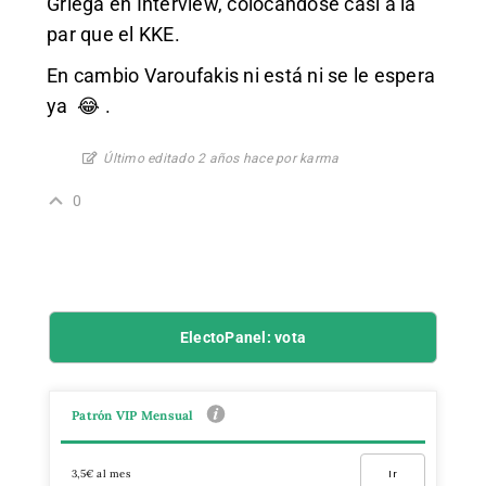
Griega en Interview, colocándose casi a la
par que el KKE.
En cambio Varoufakis ni está ni se le espera
ya 😂 .
Último editado 2 años hace por karma
0
ElectoPanel: vota
Patrón VIP Mensual
3,5€ al mes
Ir