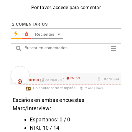
Por favor, accede para comentar
2
COMENTARIOS
Recientes
EM Off
#2788244
karma
(@karma-9)
Colaborador de campaña
2 años hace
Escaños en ambas encuestas
Marc/Interview:
Espartanos: 0 / 0
NIKI: 10 / 14