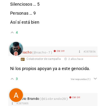
Silenciosos … 5
Personas … 9
Así sí está bien
4
EM Off
#2875836
Nacho
(@nacho-7)
Colaborador de campaña
2 años hace
Ni los propios apoyan ya a este genocida.
3
Ver respuestas
(1)
EM Off
Dio Brando
(@diobrando20)
#2875805