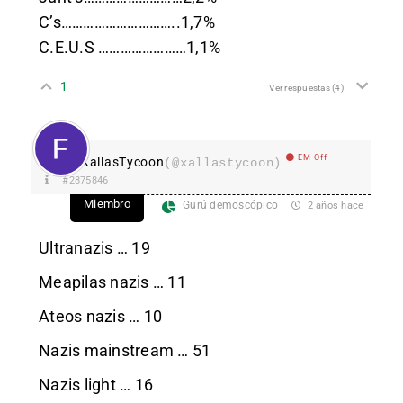
C’s…………………………..1,7%
C.E.U.S ……………………1,1%
1
Ver respuestas
(4)
EM Off
XallasTycoon
(@xallastycoon)
#2875846
Miembro
Gurú demoscópico
2 años hace
Ultranazis … 19
Meapilas nazis … 11
Ateos nazis … 10
Nazis mainstream … 51
Nazis light … 16