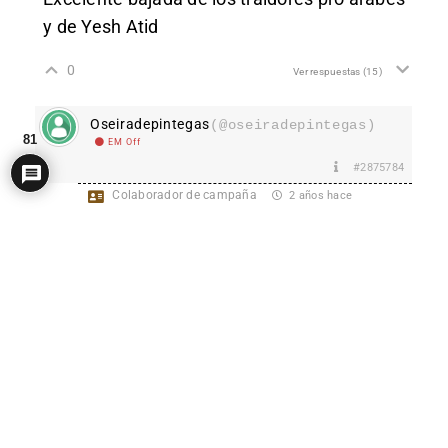
y de Yesh Atid
0
Ver respuestas
(15)
Oseiradepintegas
(@oseiradepintegas)
81
EM Off
#2875784
Colaborador de campaña
2 años hace
Los partidos que apoyaron la investidura de
Netanyahu fueron todos los que están a su
derecha en el gráfico a excepción de YB que
según esta encuesta suman 30 diputados y
son más radicales en la postura Palestina.
Es decir quedan 90 diputados de los que 22
pertenecen al Likud para promover una
alternativa más moderada y 13 son listas