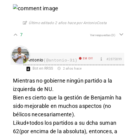
Último editado 2 años hace por AntonioCosta
7
Ver respuestas
(3)
EM Off
#2875899
Antonio
(@antonio-31)
Bot en RRSS
2 años hace
Mientras no gobierne ningún partido a la
izquierda de NU.
Bien es cierto que la gestión de Benjamín ha
sido mejorable en muchos aspectos (no
bélicos necesariamente).
Likud+todos los partidos a su dcha suman
62(por encima de la absoluta), entonces, a