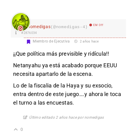
EM Off
nomedigas
(@nomedigas-4)
#2876034
Miembro de Ejecutiva
2 años hace
¡¡Que política más previsible y ridícula!!
Netanyahu ya está acabado porque EEUU
necesita apartarlo de la escena.
Lo de la fiscalia de la Haya y su exsocio,
entra dentro de este juego….y ahora le toca
el turno a las encuestas.
Último editado 2 años hace por nomedigas
0