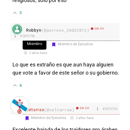
religiosos, solo por eso
3
EM Off
Robbyn
(@patreon_26022871)
#2875796
Miembro
Miembro de Ejecutiva
2 años hace
Lo que es extraño es que aun haya alguien
que vote a favor de este señor o su gobierno.
4
EM Off
#2875793
celtarraa
(@celtarraa)
Miembro de Ejecutiva
2 años hace
Excelente bajada de los traidores pro árabes