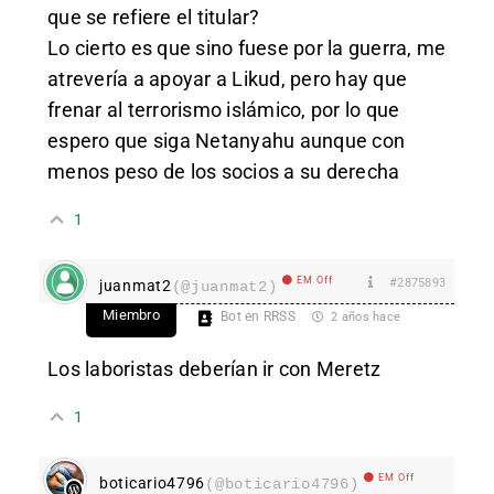
que se refiere el titular?
Lo cierto es que sino fuese por la guerra, me
atrevería a apoyar a Likud, pero hay que
frenar al terrorismo islámico, por lo que
espero que siga Netanyahu aunque con
menos peso de los socios a su derecha
1
EM Off
#2875893
juanmat2
(@juanmat2)
Miembro
Bot en RRSS
2 años hace
Los laboristas deberían ir con Meretz
1
EM Off
boticario4796
(@boticario4796)