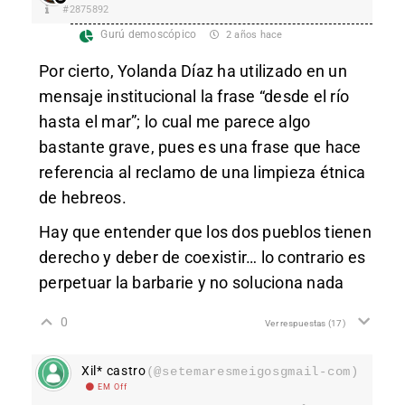
#2875892
Gurú demoscópico
2 años hace
Por cierto, Yolanda Díaz ha utilizado en un
mensaje institucional la frase “desde el río
hasta el mar”; lo cual me parece algo
bastante grave, pues es una frase que hace
referencia al reclamo de una limpieza étnica
de hebreos.
Hay que entender que los dos pueblos tienen
derecho y deber de coexistir… lo contrario es
perpetuar la barbarie y no soluciona nada
0
Ver respuestas
(17)
Xil* castro
(@setemaresmeigosgmail-com)
EM Off