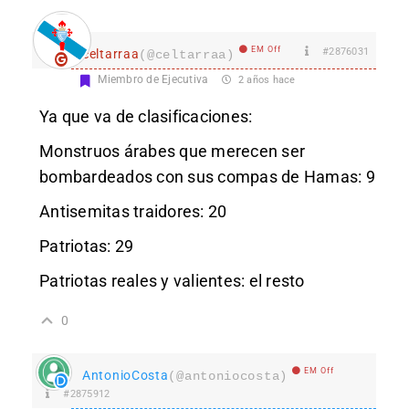
EM Off
#2876031
celtarraa
(@celtarraa)
Miembro de Ejecutiva
2 años hace
Ya que va de clasificaciones:
Monstruos árabes que merecen ser
bombardeados con sus compas de Hamas: 9
Antisemitas traidores: 20
Patriotas: 29
Patriotas reales y valientes: el resto
0
EM Off
AntonioCosta
(@antoniocosta)
#2875912