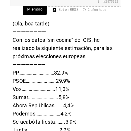
#2875882
Miembro
Bot en RRSS
2 años hace
(Ola, boa tarde)
————————
Con los datos “sin cocina” del CIS, he
realizado la siguiente estimación, para las
próximas elecciones europeas:
———————–
PP…………………………32,9%
PSOE…………………….29,9%
Vox……………………….11,3%
Sumar…………………….5,8%
Ahora Repúblicas…….4,4%
Podemos…………………4,2%
Se acabó la fiesta……..3,9%
Junt’s………………………2,2%