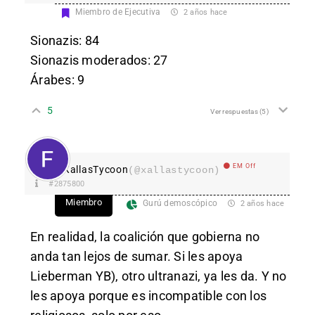
Miembro de Ejecutiva
2 años hace
Sionazis: 84
Sionazis moderados: 27
Árabes: 9
5
Ver respuestas
(5)
EM Off
XallasTycoon
(@xallastycoon)
#2875800
Miembro
Gurú demoscópico
2 años hace
En realidad, la coalición que gobierna no
anda tan lejos de sumar. Si les apoya
Lieberman YB), otro ultranazi, ya les da. Y no
les apoya porque es incompatible con los