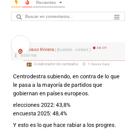
Recientes
EM Off
Riaxo Riviera
(@cddmt-cddmt)
#3181938
Colaborador de campaña
7 meses hace
Cen
trodestra subiendo, en contra de lo que
le pasa a la mayoría de partidos que
gobiernan en países europeos.
elecciones 2022: 43,8%
encuesta 2025: 48,4%
Y esto es lo que hace rabiar a los progres.