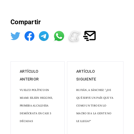
Compartir
ARTÍCULO
ARTÍCULO
ANTERIOR
SIGUIENTE
VUELCO POLÍTICO EN
RUFIÁN, A SÁNCHEZ: "¿DE
MIAMI: EILEEN HIGGINS,
QUÉ SIRVE UN PAÍS QUE VA
PRIMERA ALCALDESA
COMO UN TIRO EN LO
DEMÓCRATA EN CASI 3
MACRO SI A LA GENTE NO
DÉCADAS
LE LLEGA?"