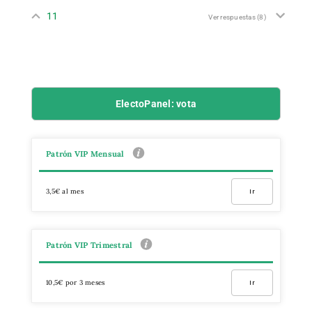
11
Ver respuestas
(8)
ElectoPanel: vota
Patrón VIP Mensual
3,5€ al mes
Ir
Patrón VIP Trimestral
10,5€ por 3 meses
Ir