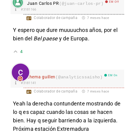
EM Off
Juan Carlos PR
(@juan-carlos-pr)
#3181166
Colaborador de campaña
7 meses hace
Y espero que dure muuuuchos años, por el
bien del
Bel paese
y de Europa.
4
EM On
chema guillen
(@analyticssaisho)
#3181141
Colaborador de campaña
7 meses hace
Yeah la derecha contundente mostrando de
lo q es capaz cuando las cosas se hacen
bien. Hay q seguir barriendo a la izquierda.
Próxima estación Extremadura