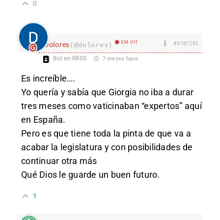
0
EM Off
#3181281
Dolores
(@dolores)
Bot en RRSS
7 meses hace
Es increíble….
Yo quería y sabía que Giorgia no iba a durar
tres meses como vaticinaban “expertos” aquí
en España.
Pero es que tiene toda la pinta de que va a
acabar la legislatura y con posibilidades de
continuar otra más
Qué Dios le guarde un buen futuro.
1