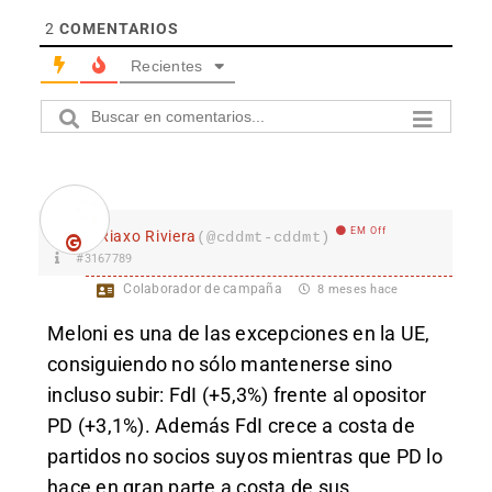
2
COMENTARIOS
Recientes
EM Off
Riaxo Riviera
(@cddmt-cddmt)
#3167789
Colaborador de campaña
8 meses hace
Meloni es una de las excepciones en la UE,
consiguiendo no sólo mantenerse sino
incluso subir: FdI (+5,3%) frente al opositor
PD (+3,1%). Además FdI crece a costa de
partidos no socios suyos mientras que PD lo
hace en gran parte a costa de sus