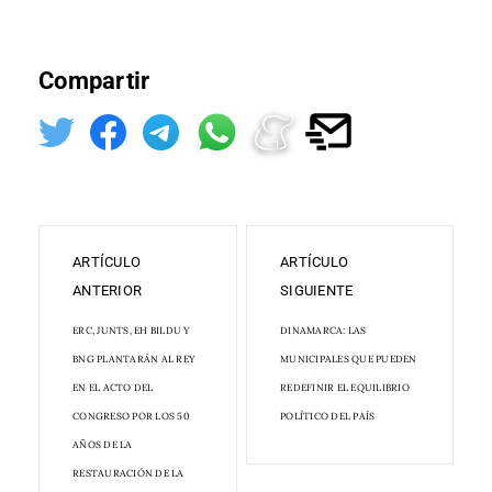
Compartir
ARTÍCULO
ARTÍCULO
ANTERIOR
SIGUIENTE
ERC, JUNTS, EH BILDU Y
DINAMARCA: LAS
BNG PLANTARÁN AL REY
MUNICIPALES QUE PUEDEN
EN EL ACTO DEL
REDEFINIR EL EQUILIBRIO
CONGRESO POR LOS 50
POLÍTICO DEL PAÍS
AÑOS DE LA
RESTAURACIÓN DE LA