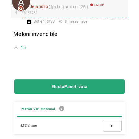
EM Off
Alejandro
(@alejandro-25)
#3167784
Bot en RRSS
8 meses hace
Meloni invencible
15
ElectoPanel: vota
Patrón VIP Mensual
3,5€ al mes
Ir