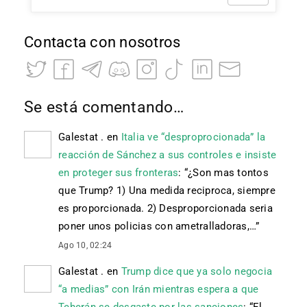
Contacta con nosotros
Se está comentando…
Galestat .
en
Italia ve “desproprocionada” la
reacción de Sánchez a sus controles e insiste
en proteger sus fronteras
: “
¿Son mas tontos
que Trump? 1) Una medida reciproca, siempre
es proporcionada. 2) Desproporcionada seria
poner unos policias con ametralladoras,…
”
Ago 10, 02:24
Galestat .
en
Trump dice que ya solo negocia
“a medias” con Irán mientras espera a que
Teherán se desgaste por las sanciones
: “
El