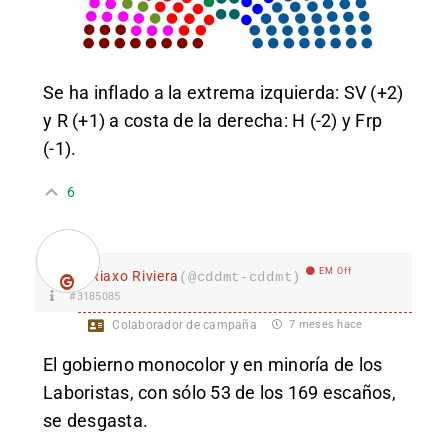
Se ha inflado a la extrema izquierda: SV (+2)
y R (+1) a costa de la derecha: H (-2) y Frp
(-1).
6
EM Off
Riaxo Riviera
(@cddmt-cddmt)
#3185085
Colaborador de campaña
7 meses hace
El gobierno monocolor y en minoría de los
Laboristas, con sólo 53 de los 169 escaños,
se desgasta.