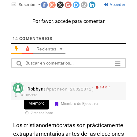
Suscribir
Acceder
Por favor, accede para comentar
14
COMENTARIOS
Recientes
EM Off
Robbyn
(@patreon_26022871)
#3185332
Miembro
Miembro de Ejecutiva
7 meses hace
Los cristianodemócratas son prácticamente
extraparlamentarios antes de las elecciones