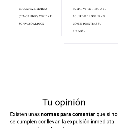
ENCUESTA R. MURCIA
SUMAR VE 'EN RIESGO' EL
(CEMOP 19DIC): VOX DA EL
ACUERDO DE GOBIERNO
SORPASSO AL PSOE
CON EL PSOE TRAS SU
REUNIÓN
Tu opinión
Existen unas
normas
para comentar
que si no
se cumplen conllevan la expulsión inmediata