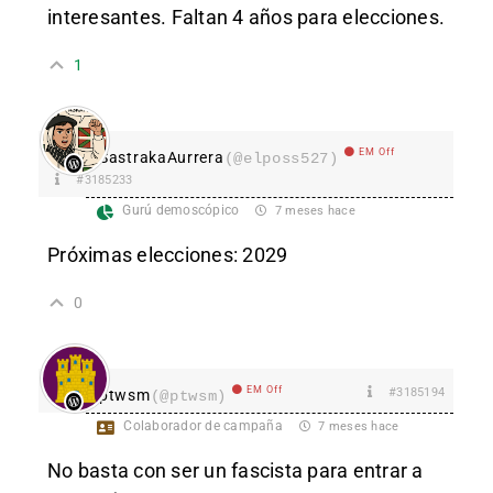
interesantes. Faltan 4 años para elecciones.
1
EM Off
SastrakaAurrera
(@elposs527)
#3185233
Gurú demoscópico
7 meses hace
Próximas elecciones: 2029
0
EM Off
#3185194
ptwsm
(@ptwsm)
Colaborador de campaña
7 meses hace
No basta con ser un fascista para entrar a