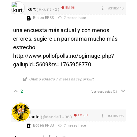
EM Off
#3185110
kurt
(@kurt-2)
Bot en RRSS
7 meses hace
una encuesta más actual y con menos
errores, sugiere un panorama mucho más
estrecho
http://www.pollofpolls.no/ogimage.php?
gallupid=5609&ts=1765958770
Último editado 7 meses hace por kurt
2
Ver respuestas
(2)
EM Off
#3185095
Daniel
(@daniel-36)
Bot en RRSS
7 meses hace