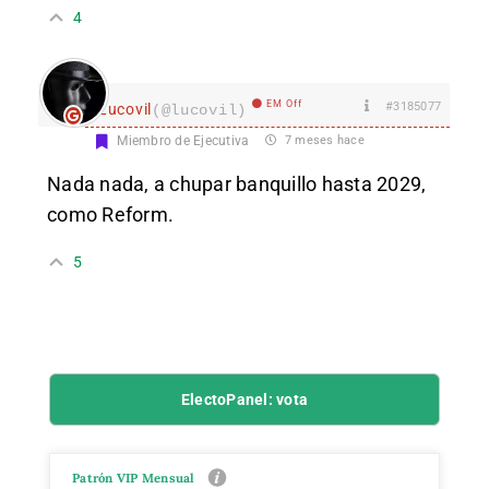
4
EM Off
#3185077
Lucovil
(@lucovil)
Miembro de Ejecutiva
7 meses hace
Nada nada, a chupar banquillo hasta 2029,
como Reform.
5
ElectoPanel: vota
Patrón VIP Mensual