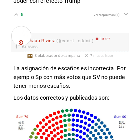
Joder con el efecto Trump
8
Ver respuestas
(1)
EM Off
Riaxo Riviera
(@cddmt-cddmt)
#3185086
Colaborador de campaña
7 meses hace
La asignación de escaños es incorrec
ta. Por
ejemplo Sp con más votos que SV no puede
tener menos escaños.
Los datos correctos y publicados son: