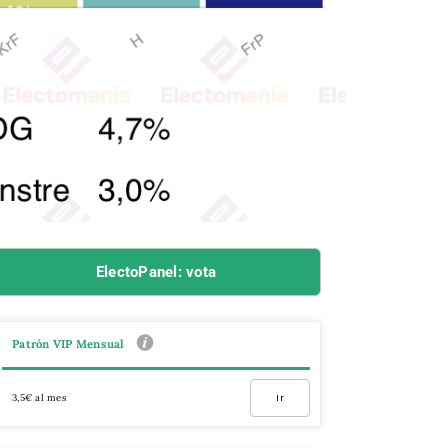
ElectoPanel: vota
Patrón VIP Mensual
3,5€ al mes
Ir