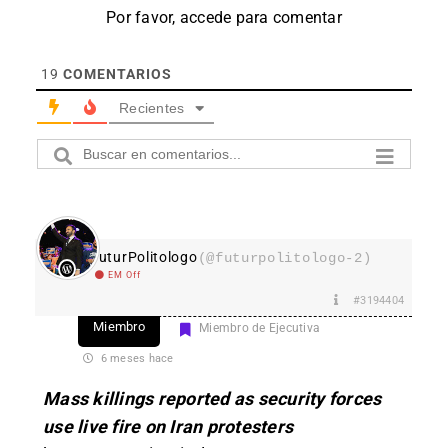
Por favor, accede para comentar
19
COMENTARIOS
Recientes
FuturPolitologo
(@futurpolitologo-2)
EM Off
#3194404
Miembro
Miembro de Ejecutiva
6 meses hace
Mass killings reported as security forces
use live fire on Iran protesters