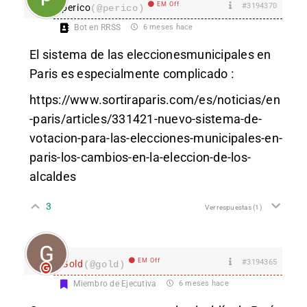
EM Off
#3194370
perico
(@perico)
Bot en RRSS
6 meses hace
El sistema de las eleccionesmunicipales en
Paris es especialmente complicado :
https://www.sortiraparis.com/es/noticias/en
-paris/articles/331421-nuevo-sistema-de-
votacion-para-las-elecciones-municipales-en-
paris-los-cambios-en-la-eleccion-de-los-
alcaldes
3
Ver respuestas
(1)
EM Off
#3194365
Gold
(@gold)
Miembro de Ejecutiva
6 meses hace