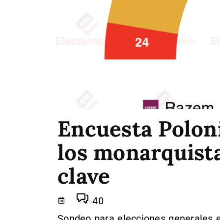
Encuesta Poloni
los monarquista
clave
40
Sondeo para elecciones generales e