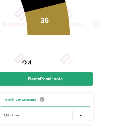
ElectoPanel: vota
Patrón VIP Mensual
3,5€ al mes
Ir