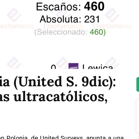
a (United S. 9dic):
s ultracatólicos,
n Polonia, de United Surveys, apunta a una