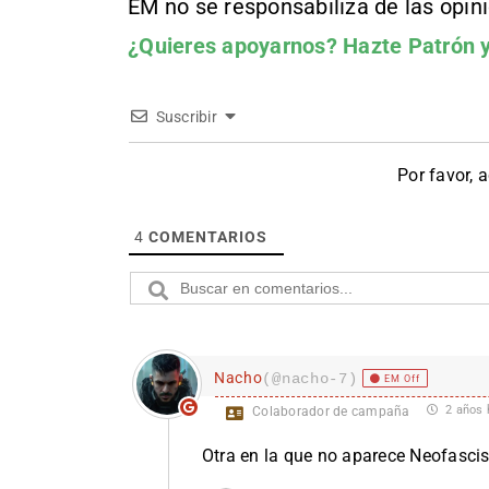
EM no se responsabiliza de las opin
¿Quieres apoyarnos?
Hazte Patrón
y
Suscribir
Por favor, 
4
COMENTARIOS
Nacho
(@nacho-7)
EM Off
2 años 
Colaborador de campaña
Otra en la que no aparece Neofascis