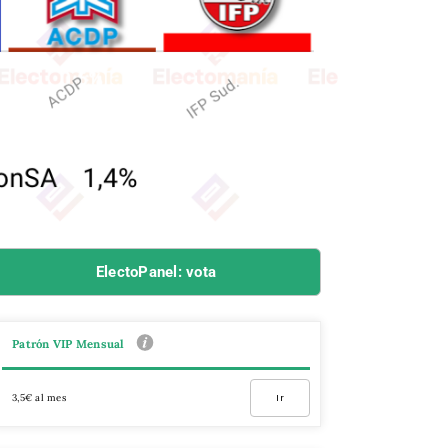
ElectoPanel: vota
Patrón VIP Mensual
3,5€ al mes
Ir