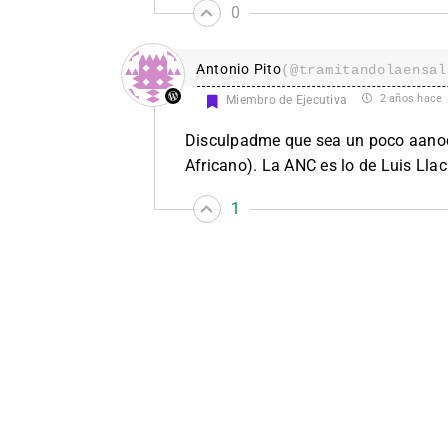
0
Antonio Pito
(@tramitandolaensal
2 años hace
Miembro de Ejecutiva
Disculpadme que sea un poco aanodi
Africano). La ANC es lo de Luis Llac
1