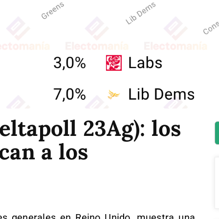
ltapoll 23Ag): los
can a los
es generales en Reino Unido, muestra una