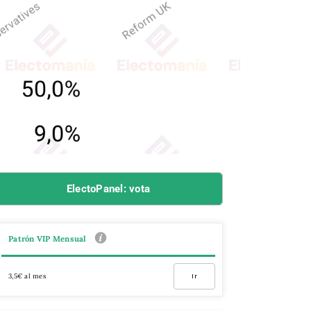
ElectoPanel: vota
Patrón VIP Mensual
3,5€ al mes
Ir