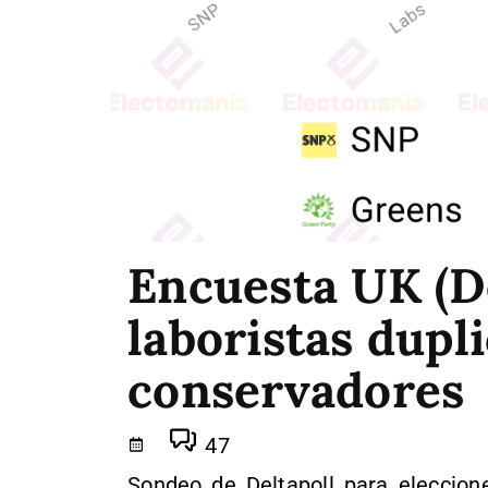
Encuesta UK (De
laboristas dupli
conservadores
47
Sondeo de Deltapoll para eleccion