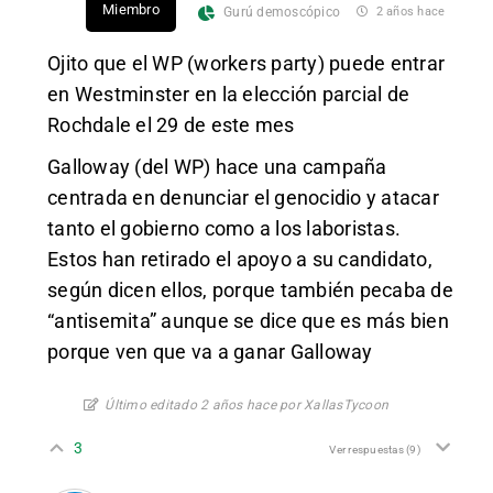
Miembro
Gurú demoscópico
2 años hace
Ojito que el WP (workers party) puede entrar
en Westminster en la elección parcial de
Rochdale el 29 de este mes
Galloway (del WP) hace una campaña
centrada en denunciar el genocidio y atacar
tanto el gobierno como a los laboristas.
Estos han retirado el apoyo a su candidato,
según dicen ellos, porque también pecaba de
“antisemita” aunque se dice que es más bien
porque ven que va a ganar Galloway
Último editado 2 años hace por XallasTycoon
3
Ver respuestas
(9)