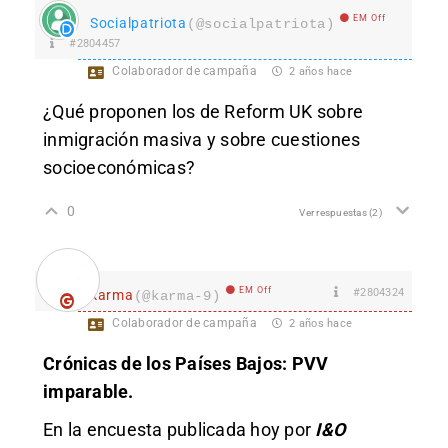
EM Off
Socialpatriota
(@socialpatriota)
#2804457
Colaborador de campaña
2 años hace
¿Qué proponen los de Reform UK sobre
inmigración masiva y sobre cuestiones
socioeconómicas?
0
Ver respuestas
(2)
EM Off
#2804324
karma
(@karma-9)
Colaborador de campaña
2 años hace
Crónicas de los Países Bajos: PVV
imparable.
En la encuesta publicada hoy por
I&O