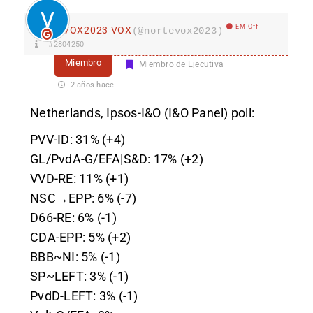
EM Off
VOX2023 VOX
(@nortevox2023)
#2804250
Miembro
Miembro de Ejecutiva
2 años hace
Netherlands, Ipsos-I&O (I&O Panel) poll:
PVV-ID: 31% (+4)
GL/PvdA-G/EFA|S&D: 17% (+2)
VVD-RE: 11% (+1)
NSC→EPP: 6% (-7)
D66-RE: 6% (-1)
CDA-EPP: 5% (+2)
BBB~NI: 5% (-1)
SP~LEFT: 3% (-1)
PvdD-LEFT: 3% (-1)