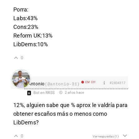
Porra:
Labs:43%
Cons:23%
Reform UK:13%
LibDems:10%
0
EM Off
#2804317
Antonio
(@antonio-31)
Bot en RRSS
2 años hace
12%, alguien sabe que % aprox le valdría para
obtener escaños más o menos como
LibDems?
0
Ver respuestas
(1)