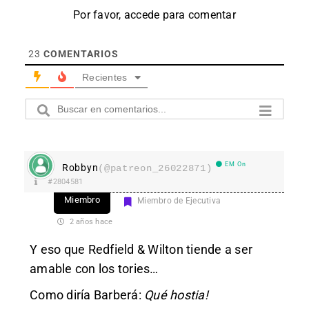
Por favor, accede para comentar
23
COMENTARIOS
Recientes
EM On
Robbyn
(@patreon_26022871)
#2804581
Miembro
Miembro de Ejecutiva
2 años hace
Y eso que Redfield & Wilton tiende a ser
amable con los tories…
Como diría Barberá:
Qué hostia!