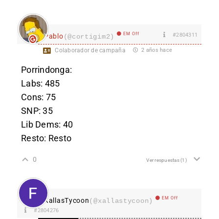
EM Off
#2804311
Pablo
(@cortigim2)
Colaborador de campaña
2 años hace
Porrindonga:
Labs: 485
Cons: 75
SNP: 35
Lib Dems: 40
Resto: Resto
0
Ver respuestas
(1)
EM Off
XallasTycoon
(@xallastycoon)
#2804276