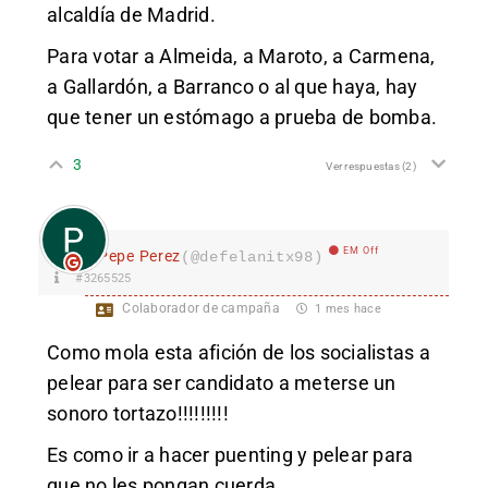
alcaldía de Madrid.
Para votar a Almeida, a Maroto, a Carmena,
a Gallardón, a Barranco o al que haya, hay
que tener un estómago a prueba de bomba.
3
Ver respuestas
(2)
EM Off
Pepe Perez
(@defelanitx98)
#3265525
Colaborador de campaña
1 mes hace
Como mola esta afición de los socialistas a
pelear para ser candidato a meterse un
sonoro tortazo!!!!!!!!!
Es como ir a hacer puenting y pelear para
que no les pongan cuerda…