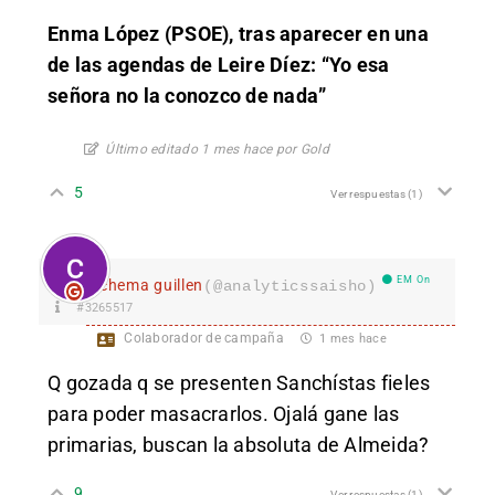
Enma López (PSOE), tras aparecer en una
de las agendas de Leire Díez: “Yo esa
señora no la conozco de nada”
Último editado 1 mes hace por Gold
5
Ver respuestas
(1)
EM On
chema guillen
(@analyticssaisho)
#3265517
Colaborador de campaña
1 mes hace
Q gozada q se presenten Sanchístas fieles
para poder masacrarlos. Ojalá gane las
primarias, buscan la absoluta de Almeida?
9
Ver respuestas
(1)