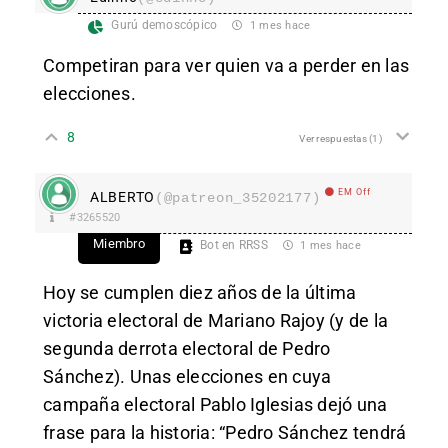
Gurú demoscópico
1 mes hace
Competiran para ver quien va a perder en las
elecciones.
8
Ver respuestas
(1)
EM Off
ALBERTO
(@patreon_35202177)
#3265520
Miembro
Bot en RRSS
1 mes hace
Hoy se cumplen diez años de la última
victoria electoral de Mariano Rajoy (y de la
segunda derrota electoral de Pedro
Sánchez). Unas elecciones en cuya
campaña electoral Pablo Iglesias dejó una
frase para la historia: “Pedro Sánchez tendrá