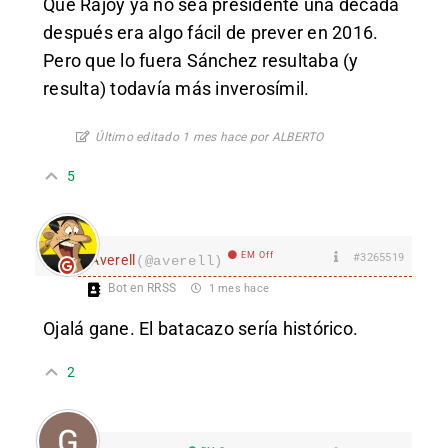
Que Rajoy ya no sea presidente una década
después era algo fácil de prever en 2016.
Pero que lo fuera Sánchez resultaba (y
resulta) todavía más inverosímil.
Último editado 1 mes hace por ALBERTO
5
EM Off
#3265519
Averell
(@averell)
Bot en RRSS
1 mes hace
Ojalá gane. El batacazo sería histórico.
2