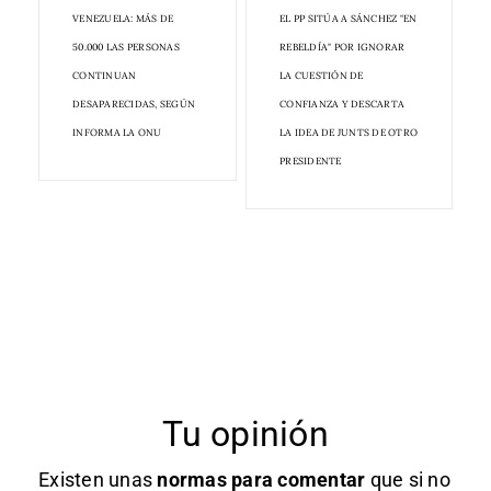
VENEZUELA: MÁS DE
EL PP SITÚA A SÁNCHEZ "EN
50.000 LAS PERSONAS
REBELDÍA" POR IGNORAR
CONTINUAN
LA CUESTIÓN DE
DESAPARECIDAS, SEGÚN
CONFIANZA Y DESCARTA
INFORMA LA ONU
LA IDEA DE JUNTS DE OTRO
PRESIDENTE
Tu opinión
Existen unas
normas
para comentar
que si no