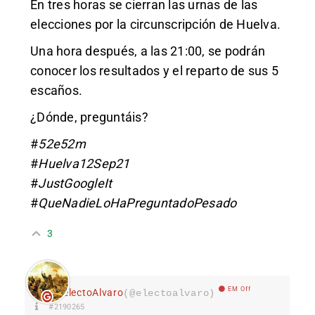
En tres horas se cierran las urnas de las
elecciones por la circunscripción de Huelva.
Una hora después, a las 21:00, se podrán
conocer los resultados y el reparto de sus 5
escaños.
¿Dónde, preguntáis?
#
52e52m
#
Huelva12Sep21
#
JustGoogleIt
#
QueNadieLoHaPreguntadoPesado
3
EM Off
electoAlvaro
(@electoalvaro)
#2190265