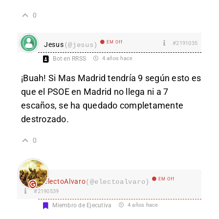
0
EM Off
#2191035
Jesus
(@jesus)
Bot en RRSS
4 años hace
¡Buah! Si Mas Madrid tendría 9 según esto es
que el PSOE en Madrid no llega ni a 7
escaños, se ha quedado completamente
destrozado.
0
EM Off
electoAlvaro
(@electoalvaro)
#2190539
Miembro de Ejecutiva
4 años hace