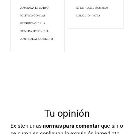
COMIENZA EL CURSO
EP 17S - LOS DISCURSOS
POLÍTICO CON LAS
DEL ODIO - VOTA
PREGUNTAS DE LA
PRIMERA SESIÓN DEL
CONTROL AL GOBIERNO
Tu opinión
Existen unas
normas
para comentar
que si no
se cumplen conllevan la expulsión inmediata