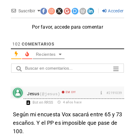
Suscribir
Acceder
Por favor, accede para comentar
102
COMENTARIOS
Recientes
EM Off
#2191039
Jesus
(@jesus)
Bot en RRSS
4 años hace
Según mi encuesta Vox sacará entre 65 y 73
escaños. Y el PP es imposible que pase de
100.