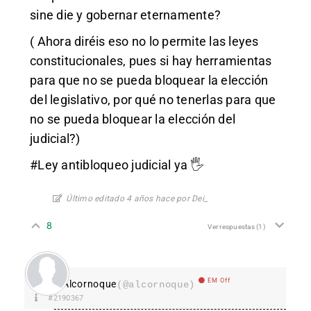
sine die y gobernar eternamente?
( Ahora diréis eso no lo permite las leyes
constitucionales, pues si hay herramientas
para que no se pueda bloquear la elección
del legislativo, por qué no tenerlas para que
no se pueda bloquear la elección del
judicial?)
#Ley antibloqueo judicial ya 🖐️
Último editado 4 años hace por Dei_
8
Ver respuestas
(1)
EM Off
Alcornoque
(@alcornoque)
#2190367