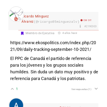
Ricardo Mínguez
EM Off
Álvarez
(@ricargo85minguezalv)
#2190303
Miembro de Ejecutiva
4 años hace
https://www.ekospolitics.com/index.php/20
21/09/daily-tracking-september-10-2021/
El PPC de Canadá el partido de referencia
para los jóvenes y los grupos sociales
humildes. Sin duda un dato muy positivo y de
referencia para Canadá y los patriotas.
1
Ver respuestas
(1)