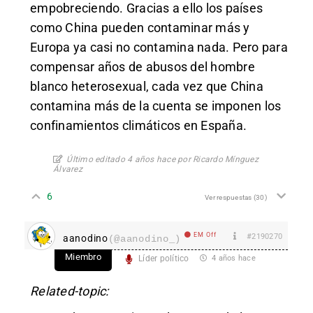
empobreciendo. Gracias a ello los países
como China pueden contaminar más y
Europa ya casi no contamina nada. Pero para
compensar años de abusos del hombre
blanco heterosexual, cada vez que China
contamina más de la cuenta se imponen los
confinamientos climáticos en España.
Último editado 4 años hace por Ricardo Mínguez
Álvarez
6
Ver respuestas
(30)
EM Off
#2190270
aanodino
(@aanodino_)
Miembro
Líder político
4 años hace
Related-topic: