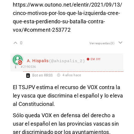
https://www.outono.net/elentir/2021/09/13/
cinco-motivos-por-los-que-la-izquierda-cree-
que-esta-perdiendo-su-batalla-contra-
vox/#comment-253772
0
Ver respuestas
(3)
EM Off
A. Hispalis
(@ahispalis_2)
#2190536
Bot en RRSS
4 años hace
El TSJPV estima el recurso de VOX contra la
ley vasca que discrimina el español y lo eleva
al Constitucional.
Sólo queda VOX en defensa del derecho a
usar el español en las provincias vascas sin
ser discriminado por los ayuntamientos.