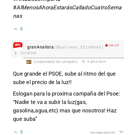
#
AlMenosAhoraEstarásCalladoCuatroSema
nas
5
EM Off
granAnalista
(@patreon_25139443)
#2190328
Colaborador de campaña
4 años hace
Que grande el PSOE, sube al ritmo del que
sube el precio de la luz!!
Eslogan para la proxima campaña del Psoe:
“Nadie te va a subir la luz(gas,
gasolina,agua,etc) mas que nosotros! Haz
que suba”
5
Ver respuestas
(4)