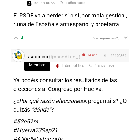
Bot en RRSS
4 años hace
El PSOE va a perder si o si ,por mala gestión ,
ruina de España y antiespañol y proetarra
4
Ver respuestas
(2)
EM Off
#2190364
aanodino
(@aanodino_)
Miembro
Líder político
4 años hace
Ya podéis consultar los
resultados de las
elecciones al Congreso por Huelva
.
¿
«Por qué razón elecciones»
, preguntáis? ¿O
quizás
“dónde”
?
#
52e52m
#
Huelva23Sep21
#
ANadieLeImporta