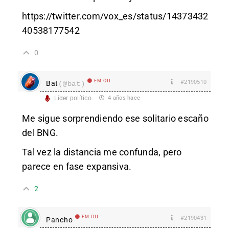
https://twitter.com/vox_es/status/14373432
40538177542
0
EM Off
#2190510
Bat
(@bat)
Líder político
4 años hace
Me sigue sorprendiendo ese solitario escaño
del BNG.
Tal vez la distancia me confunda, pero
parece en fase expansiva.
2
EM Off
#2190431
Pancho