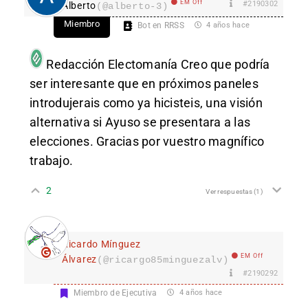
EM Off
#2190302
Alberto
(@alberto-3)
Miembro
Bot en RRSS
4 años hace
Redacción Electomanía
Creo que podría
ser interesante que en próximos paneles
introdujerais como ya hicisteis, una visión
alternativa si Ayuso se presentara a las
elecciones. Gracias por vuestro magnífico
trabajo.
2
Ver respuestas
(1)
Ricardo Mínguez
EM Off
Álvarez
(@ricargo85minguezalv)
#2190292
Miembro de Ejecutiva
4 años hace