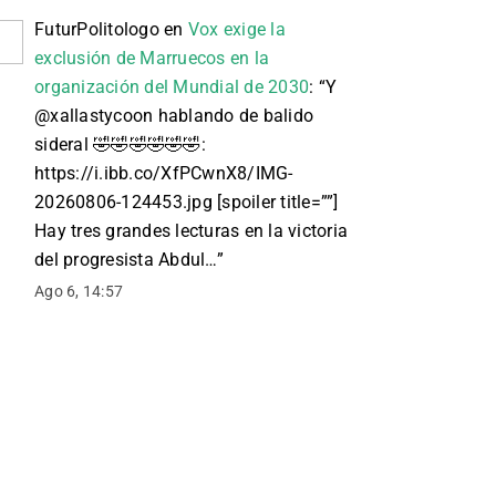
FuturPolitologo
en
Vox exige la
exclusión de Marruecos en la
organización del Mundial de 2030
: “
Y
@xallastycoon hablando de balido
sideral 🤣🤣🤣🤣🤣🤣:
https://i.ibb.co/XfPCwnX8/IMG-
20260806-124453.jpg [spoiler title=””]
Hay tres grandes lecturas en la victoria
del progresista Abdul…
”
Ago 6, 14:57