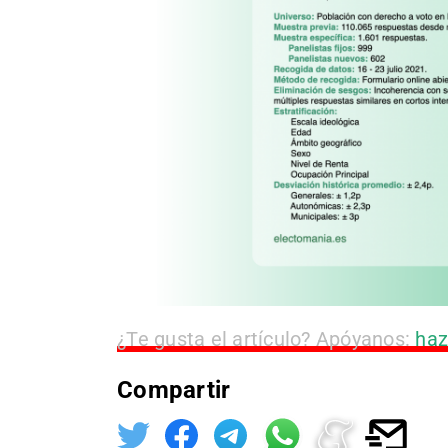
¿Te gusta el artículo? Apóyanos:
haz
Compartir