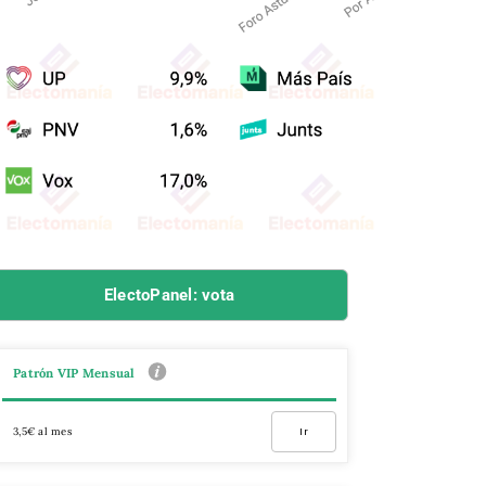
ElectoPanel: vota
Patrón VIP Mensual
3,5€ al mes
Ir