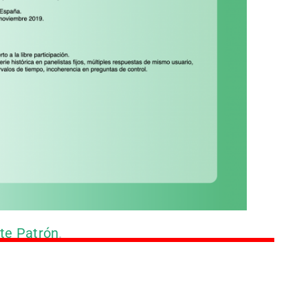
te Patrón
.