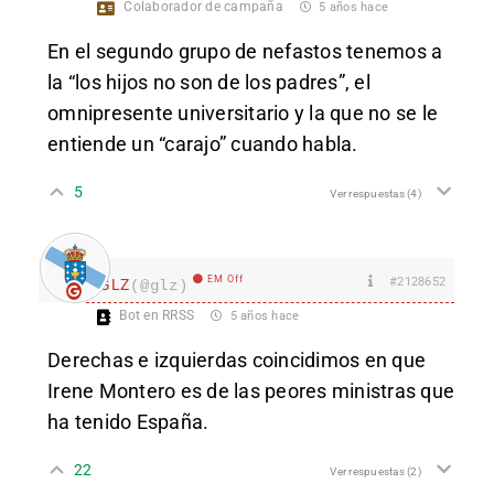
Colaborador de campaña
5 años hace
En el segundo grupo de nefastos tenemos a
la “los hijos no son de los padres”, el
omnipresente universitario y la que no se le
entiende un “carajo” cuando habla.
5
Ver respuestas
(4)
EM Off
#2128652
GLZ
(@glz)
Bot en RRSS
5 años hace
Derechas e izquierdas coincidimos en que
Irene Montero es de las peores ministras que
ha tenido España.
22
Ver respuestas
(2)