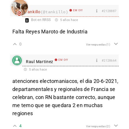
EM Off
#2128887
tankillo
(@tankillo)
Bot en RRSS
5 años hace
Falta Reyes Maroto de Industria
0
Ver respuestas
(1)
EM Off
#2128664
Raul Martinez
5 años hace
atenciones electomaniacos, el dia 20-6-2021,
departamentales y regionales de Francia se
celebran, con RN bastante correcto, aunque
me temo que se quedara 2 en muchas
regiones
4
Ver respuestas
(2)