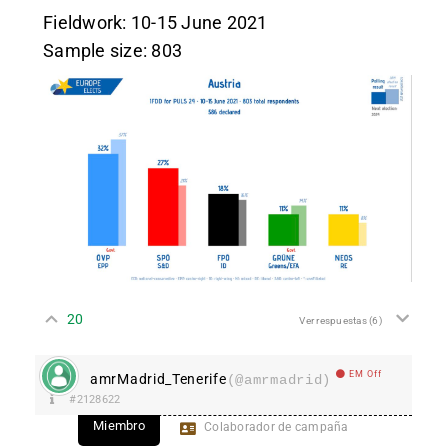
Fieldwork: 10-15 June 2021
Sample size: 803
20
Ver respuestas
(6)
EM Off
amrMadrid_Tenerife
(@amrmadrid)
#2128622
Miembro
Colaborador de campaña