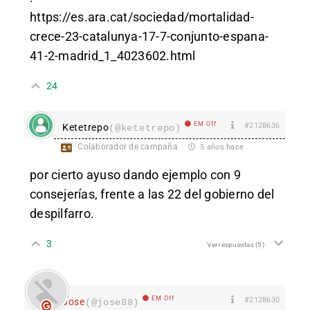
https://es.ara.cat/sociedad/mortalidad-
crece-23-catalunya-17-7-conjunto-espana-
41-2-madrid_1_4023602.html
24
EM Off
#2128636
Ketetrepo
(@ketetrepo)
Colaborador de campaña
5 años hace
por cierto ayuso dando ejemplo con 9
consejerías, frente a las 22 del gobierno del
despilfarro.
3
Ver respuestas
(5)
EM Off
#2128630
Jose
(@jose88)