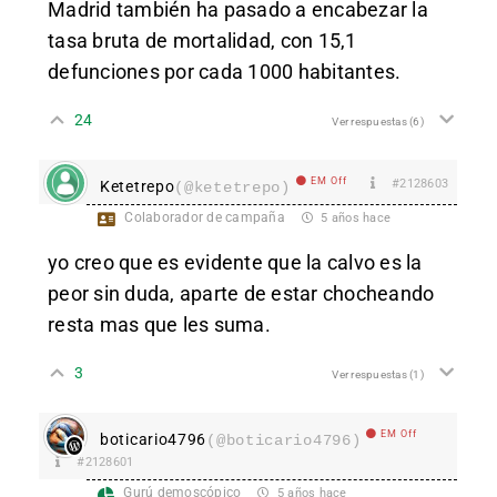
Madrid también ha pasado a encabezar la
tasa bruta de mortalidad, con 15,1
defunciones por cada 1000 habitantes.
24
Ver respuestas
(6)
EM Off
#2128603
Ketetrepo
(@ketetrepo)
Colaborador de campaña
5 años hace
yo creo que es evidente que la calvo es la
peor sin duda, aparte de estar chocheando
resta mas que les suma.
3
Ver respuestas
(1)
EM Off
boticario4796
(@boticario4796)
#2128601
Gurú demoscópico
5 años hace