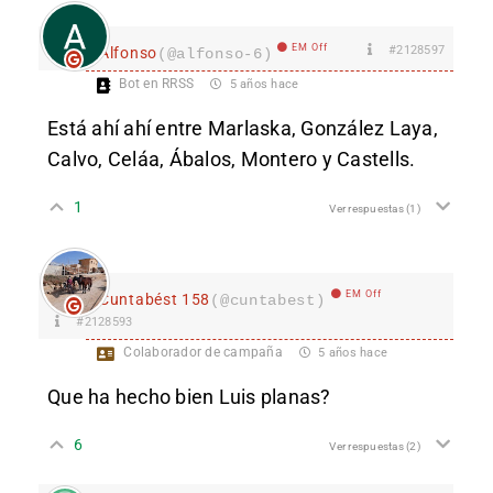
EM Off
#2128597
Alfonso
(@alfonso-6)
Bot en RRSS
5 años hace
Está ahí ahí entre Marlaska, González Laya,
Calvo, Celáa, Ábalos, Montero y Castells.
1
Ver respuestas
(1)
EM Off
Cuntabést 158
(@cuntabest)
#2128593
Colaborador de campaña
5 años hace
Que ha hecho bien Luis planas?
6
Ver respuestas
(2)