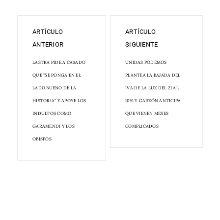
ARTÍCULO
ARTÍCULO
ANTERIOR
SIGUIENTE
LASTRA PIDE A CASADO
UNIDAS PODEMOS
QUE "SE PONGA EN EL
PLANTEA LA BAJADA DEL
LADO BUENO DE LA
IVA DE LA LUZ DEL 21 AL
HISTORIA" Y APOYE LOS
10% Y GARZÓN ANTICIPA
INDULTOS COMO
QUE VIENEN MESES
GARAMENDI Y LOS
COMPLICADOS
OBISPOS