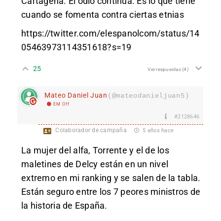
Cartagena. El odio continua. Es lo que tiene
cuando se fomenta contra ciertas etnias
https://twitter.com/elespanolcom/status/14
05463973114351618?s=19
25
Ver respuestas
(4)
Mateo Daniel Juan
(@mateodanieljuan5)
EM Off
#2128646
Colaborador de campaña
5 años hace
La mujer del alfa, Torrente y el de los
maletines de Delcy están en un nivel
extremo en mi ranking y se salen de la tabla.
Están seguro entre los 7 peores ministros de
la historia de España.