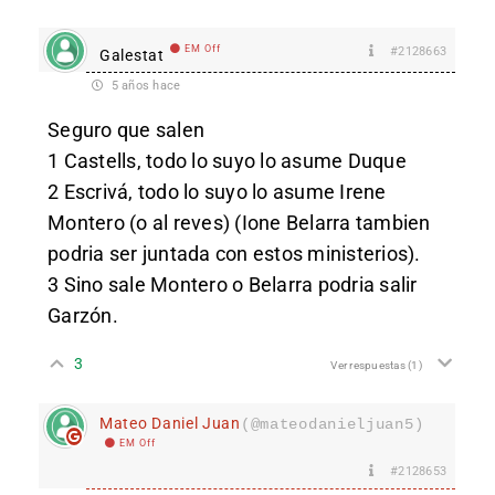
EM Off
#2128663
Galestat
5 años hace
Seguro que salen
1 Castells, todo lo suyo lo asume Duque
2 Escrivá, todo lo suyo lo asume Irene
Montero (o al reves) (Ione Belarra tambien
podria ser juntada con estos ministerios).
3 Sino sale Montero o Belarra podria salir
Garzón.
3
Ver respuestas
(1)
Mateo Daniel Juan
(@mateodanieljuan5)
EM Off
#2128653