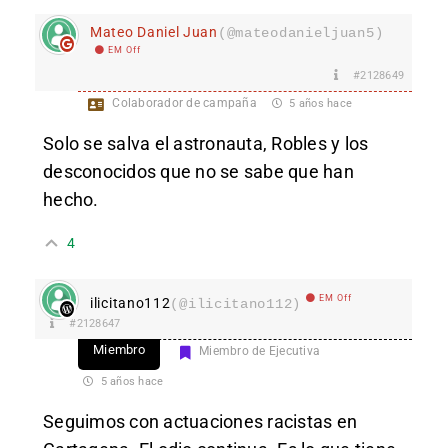
Mateo Daniel Juan
(@mateodanieljuan5)
EM Off
#2128649
Colaborador de campaña
5 años hace
Solo se salva el astronauta, Robles y los
desconocidos que no se sabe que han
hecho.
4
EM Off
ilicitano112
(@ilicitano112)
#2128647
Miembro
Miembro de Ejecutiva
5 años hace
Seguimos con actuaciones racistas en