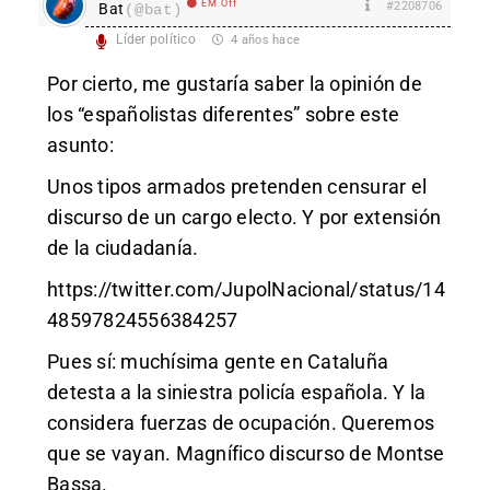
EM Off
#2208706
Bat
(@bat)
Líder político
4 años hace
Por cierto, me gustaría saber la opinión de
los “españolistas diferentes” sobre este
asunto:
Unos tipos armados pretenden censurar el
discurso de un cargo electo. Y por extensión
de la ciudadanía.
https://twitter.com/JupolNacional/status/14
48597824556384257
Pues sí: muchísima gente en Cataluña
detesta a la siniestra policía española. Y la
considera fuerzas de ocupación. Queremos
que se vayan. Magnífico discurso de Montse
Bassa.