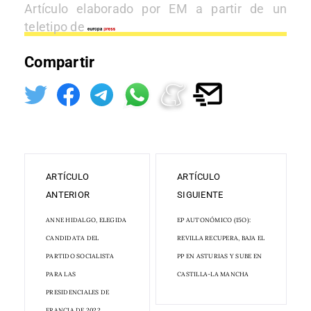
Artículo elaborado por EM a partir de un
teletipo de
Compartir
ARTÍCULO
ARTÍCULO
ANTERIOR
SIGUIENTE
ANNE HIDALGO, ELEGIDA
EP AUTONÓMICO (15O):
CANDIDATA DEL
REVILLA RECUPERA, BAJA EL
PARTIDO SOCIALISTA
PP EN ASTURIAS Y SUBE EN
PARA LAS
CASTILLA-LA MANCHA
PRESIDENCIALES DE
FRANCIA DE 2022