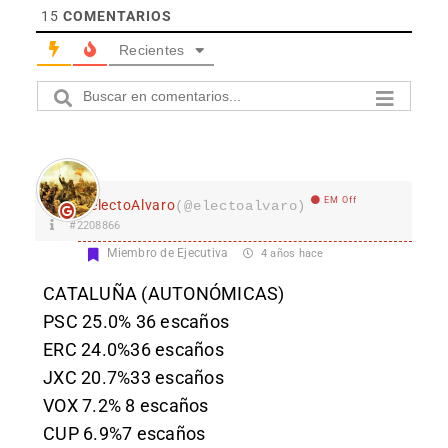
15
COMENTARIOS
Recientes
EM Off
electoAlvaro
(@electoalvaro)
#2208866
Miembro de Ejecutiva
4 años hace
CATALUÑA (AUTONÓMICAS)
PSC 25.0% 36 escaños
ERC 24.0%36 escaños
JXC 20.7%33 escaños
VOX 7.2% 8 escaños
CUP 6.9%7 escaños