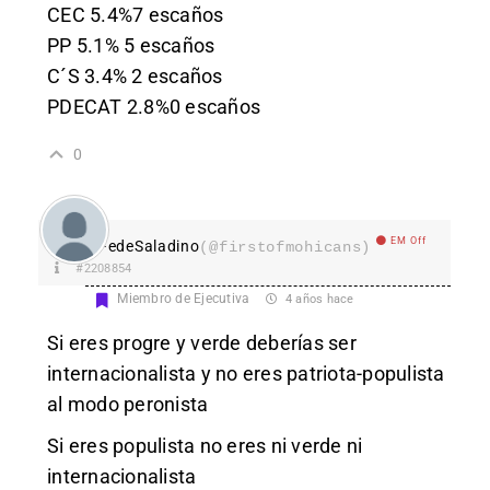
CEC 5.4%7 escaños
PP 5.1% 5 escaños
C´S 3.4% 2 escaños
PDECAT 2.8%0 escaños
0
EM Off
FedeSaladino
(@firstofmohicans)
#2208854
Miembro de Ejecutiva
4 años hace
Si eres progre y verde deberías ser
internacionalista y no eres patriota-populista
al modo peronista
Si eres populista no eres ni verde ni
internacionalista