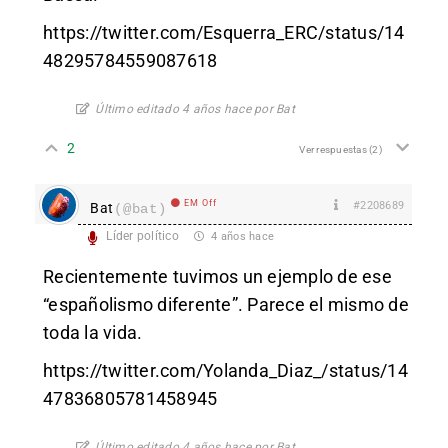
https://twitter.com/Esquerra_ERC/status/14
48295784559087618
Último editado 4 años hace por Bat
2
Ver respuestas
(2)
EM Off
#2208689
Bat
(@bat)
Líder político
4 años hace
Recientemente tuvimos un ejemplo de ese
“españolismo diferente”. Parece el mismo de
toda la vida.
https://twitter.com/Yolanda_Diaz_/status/14
47836805781458945
Último editado 4 años hace por Bat