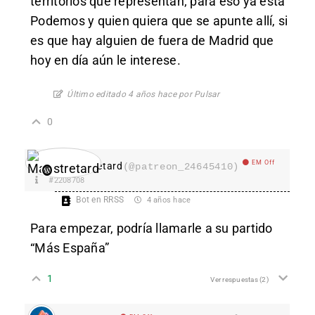
territorios que representan; para eso ya está
Podemos y quien quiera que se apunte allí, si
es que hay alguien de fuera de Madrid que
hoy en día aún le interese.
Último editado 4 años hace por Pulsar
0
EM Off
Maestretard
(@patreon_24645410)
#2208708
Bot en RRSS
4 años hace
Para empezar, podría llamarle a su partido
“Más España”
1
Ver respuestas
(2)