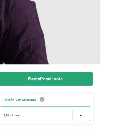
ElectoPanel: vota
Patrón VIP Mensual
3,5€ al mes
Ir