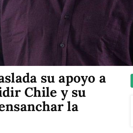
aslada su apoyo a
dir Chile y su
ensanchar la