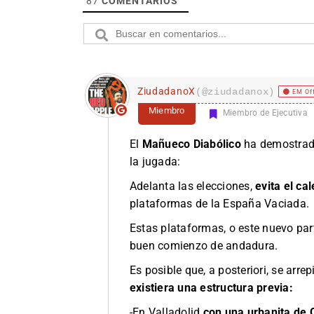
87
COMENTARIOS
ZiudadanoX
(@ziudadanox)
EM Of
Miembro
Miembro de Ejecutiva
El
Mañueco Diabólico
ha demostrado
la jugada:
Adelanta las elecciones,
evita el cal
plataformas de la España Vaciada.
Estas plataformas, o este nuevo par
buen comienzo de andadura.
Es posible que, a posteriori, se arr
existiera una estructura previa:
-En Valladolid
con una urbanita de 