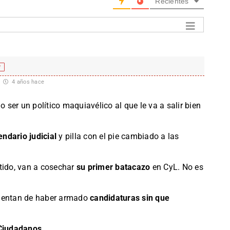
Recientes
f
4 años hace
 ser un político maquiavélico al que le va a salir bien
endario judicial
y pilla con el pie cambiado a las
tido, van a cosechar
su primer batacazo
en CyL. No es
epientan de haber armado
candidaturas sin que
Ciudadanos.