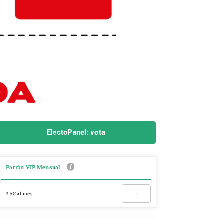
ElectoPanel: vota
Patrón VIP Mensual
3,5€ al mes
Ir