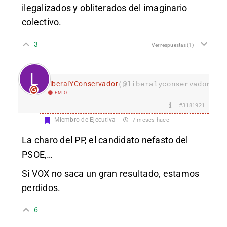
ilegalizados y obliterados del imaginario
colectivo.
3
Ver respuestas
(1)
LiberalYConservador
(@liberalyconservador133
EM Off
#3181921
Miembro de Ejecutiva
7 meses hace
La charo del PP, el candidato nefasto del
PSOE,…
Si VOX no saca un gran resultado, estamos
perdidos.
6