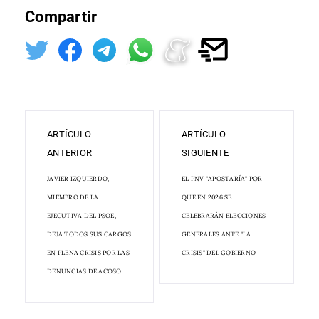
Compartir
ARTÍCULO
ARTÍCULO
ANTERIOR
SIGUIENTE
JAVIER IZQUIERDO,
EL PNV "APOSTARÍA" POR
MIEMBRO DE LA
QUE EN 2026 SE
EJECUTIVA DEL PSOE,
CELEBRARÁN ELECCIONES
DEJA TODOS SUS CARGOS
GENERALES ANTE "LA
EN PLENA CRISIS POR LAS
CRISIS" DEL GOBIERNO
DENUNCIAS DE ACOSO