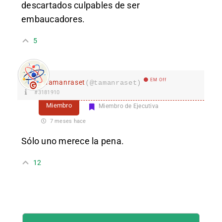
descartados culpables de ser
embaucadores.
5
EM Off
Tamanraset
(@tamanraset)
#3181910
Miembro
Miembro de Ejecutiva
7 meses hace
Sólo uno merece la pena.
12