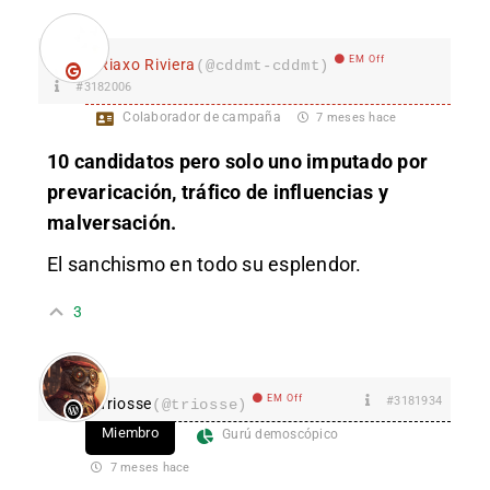
EM Off
Riaxo Riviera
(@cddmt-cddmt)
#3182006
Colaborador de campaña
7 meses hace
10 candida
tos pero solo uno imputado por
prevaricación, tráfico de influencias y
malversación.
El sanchismo en todo su esplendor.
3
EM Off
#3181934
Triosse
(@triosse)
Miembro
Gurú demoscópico
7 meses hace