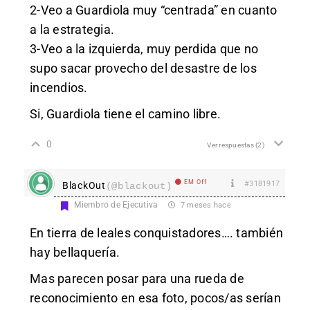
2-Veo a Guardiola muy “centrada” en cuanto
a la estrategia.
3-Veo a la izquierda, muy perdida que no
supo sacar provecho del desastre de los
incendios.
Si, Guardiola tiene el camino libre.
0
Ver respuestas
(2)
EM Off
#3181917
BlackOut
(@blackout)
Miembro de Ejecutiva
7 meses hace
En tierra de leales conquistadores…. también
hay bellaquería.
Mas parecen posar para una rueda de
reconocimiento en esa foto, pocos/as serían