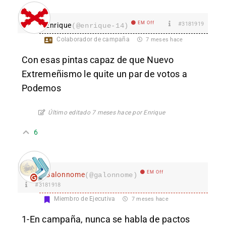
EM Off
#3181919
Enrique
(@enrique-14)
Colaborador de campaña
7 meses hace
Con esas pintas capaz de que Nuevo
Extremeñismo le quite un par de votos a
Podemos
Último editado 7 meses hace por Enrique
6
EM Off
Galonnome
(@galonnome)
#3181918
Miembro de Ejecutiva
7 meses hace
1-En campaña, nunca se habla de pactos