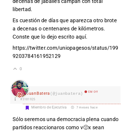
decenas de jabalíes campan con total
libertad.
Es cuestión de días que aparezca otro brote
a decenas o centenares de kilómetros.
Conste que lo dejo escrito aquí.
https://twitter.com/uniopagesos/status/199
9203784161952129
0
EM Off
JuanBatera
(@juanbatera)
#3181925
Miembro de Ejecutiva
7 meses hace
Sólo seremos una democracia plena cuando
partidos reaccionaros como v🤢x sean