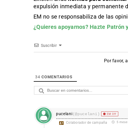
expulsión inmediata y permanente d
EM no se responsabiliza de las opin
¿Quieres apoyarnos?
Hazte Patrón
y
Suscribir
Por favor, 
34
COMENTARIOS
pucelani
(@pucelani)
EM Off
5 mese
Colaborador de campaña