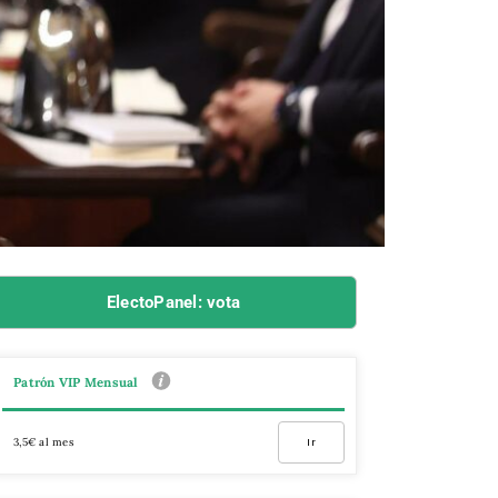
ElectoPanel: vota
Patrón VIP Mensual
3,5€ al mes
Ir