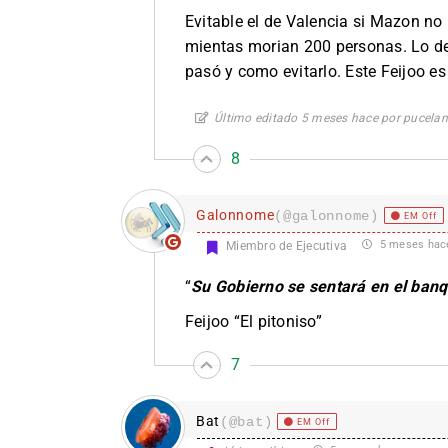
Evitable el de Valencia si Mazon n
mientas morian 200 personas. Lo de
pasó y como evitarlo. Este Feijoo es 
Último editado 5 meses hace por pucelan
8
Galonnome
(@galonnome)
EM Off
5 meses hac
Miembro de Ejecutiva
“
Su Gobierno se sentará en el banq
Feijoo “El pitoniso”
7
Bat
(@bat)
EM Off