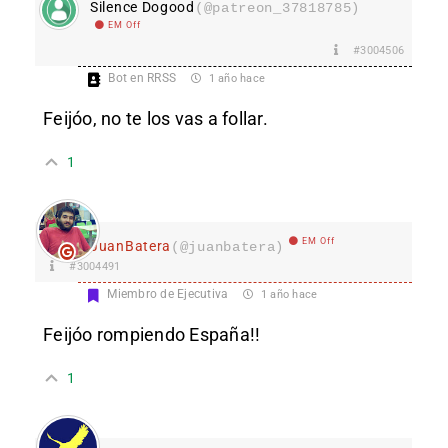
Silence Dogood
(@patreon_37818785)
EM Off
#3004506
Bot en RRSS
1 año hace
Feijóo, no te los vas a follar.
1
EM Off
JuanBatera
(@juanbatera)
#3004491
Miembro de Ejecutiva
1 año hace
Feijóo rompiendo España!!
1