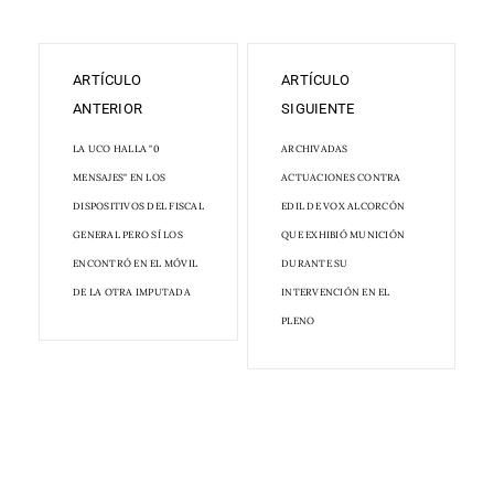
ARTÍCULO
ARTÍCULO
ANTERIOR
SIGUIENTE
LA UCO HALLA "0
ARCHIVADAS
MENSAJES" EN LOS
ACTUACIONES CONTRA
DISPOSITIVOS DEL FISCAL
EDIL DE VOX ALCORCÓN
GENERAL PERO SÍ LOS
QUE EXHIBIÓ MUNICIÓN
ENCONTRÓ EN EL MÓVIL
DURANTE SU
DE LA OTRA IMPUTADA
INTERVENCIÓN EN EL
PLENO