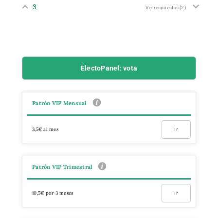
3
Ver respuestas
(2)
ElectoPanel: vota
Patrón VIP Mensual
3,5€ al mes
Ir
Patrón VIP Trimestral
10,5€ por 3 meses
Ir