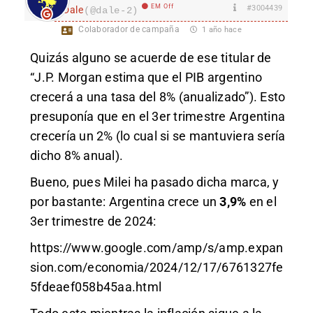
EM Off
#3004439
Dale
(@dale-2)
Colaborador de campaña
1 año hace
Quizás alguno se acuerde de ese titular de
“J.P. Morgan estima que el PIB argentino
crecerá a una tasa del 8% (anualizado”). Esto
presuponía que en el 3er trimestre Argentina
crecería un 2% (lo cual si se mantuviera sería
dicho 8% anual).
Bueno, pues Milei ha pasado dicha marca, y
por bastante: Argentina crece un
3,9%
en el
3er trimestre de 2024:
https://www.google.com/amp/s/amp.expan
sion.com/economia/2024/12/17/6761327fe
5fdeaef058b45aa.html