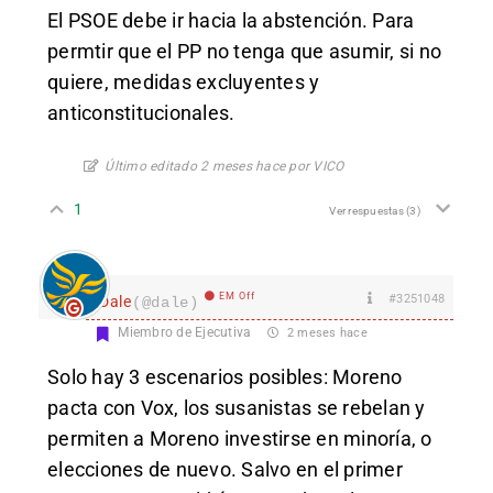
El PSOE debe ir hacia la abstención. Para
permtir que el PP no tenga que asumir, si no
quiere, medidas excluyentes y
anticonstitucionales.
Último editado 2 meses hace por VICO
1
Ver respuestas
(3)
EM Off
#3251048
Dale
(@dale)
Miembro de Ejecutiva
2 meses hace
Solo hay 3 escenarios posibles: Moreno
pacta con Vox, los susanistas se rebelan y
permiten a Moreno investirse en minoría, o
elecciones de nuevo. Salvo en el primer