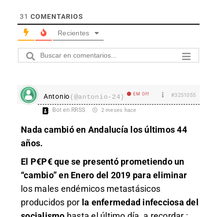
31
COMENTARIOS
Recientes
EM Off
#3251055
Antonio
(@antonio-24)
Bot en RRSS
2 meses hace
Nada cambió en Andalucía los últimos 44
años.
El P€P€ que se presentó prometiendo un
“cambio” en Enero del 2019 para eliminar
los males endémicos metastásicos
producidos por
la enfermedad infecciosa del
socialismo
hasta el último día, a recordar :