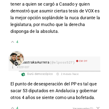
tener a quien se cargó a Casado y quien
demostró que asumir ciertas tesis de VOX es
la mejor opción soplándole la nuca durante la
legislatura, por mucho que la derecha
disponga de la absoluta.
4
EM Off
SastrakaAurrera
(@elposs527)
#3251037
Gurú demoscópico
2 meses hace
El punto de desesperación del PP es tal que
sacar 53 diputados en Andalucia y gobernar
otros 4 años se siente como una bofetada.
4
Ver respuestas
(7)