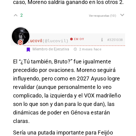
caso, Moreno saldría ganando en los otros 2.
2
Ver respuestas
(10)
EM Off
#3251038
Lucovil
(@lucovil)
Miembro de Ejecutiva
2 meses hace
El “¿Tú también, Bruto?” fue igualmente
precedido por ovaciones. Moreno seguirá
influyendo, pero como en 2027 Ayuso logre
revalidar (aunque personalmente lo veo
complicado, la izquierda y el VOX madrileño
son lo que son y dan para lo que dan), las
dinámicas de poder en Génova estarán
claras.
Sería una putada importante para Feijóo