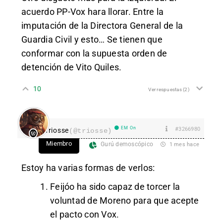
acuerdo PP-Vox hara llorar. Entre la
imputación de la Directora General de la
Guardia Civil y esto… Se tienen que
conformar con la supuesta orden de
detención de Vito Quiles.
10
Ver respuestas
(2)
EM On
#3266980
Triosse
(@triosse)
Miembro
Gurú demoscópico
1 mes hace
Estoy ha varias formas de verlos:
Feijóo ha sido capaz de torcer la
voluntad de Moreno para que acepte
el pacto con Vox.