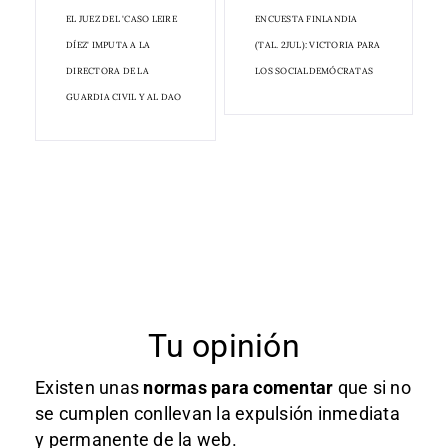
EL JUEZ DEL 'CASO LEIRE
ENCUESTA FINLANDIA
DÍEZ' IMPUTA A LA
(TAL. 2JUL): VICTORIA PARA
DIRECTORA DE LA
LOS SOCIALDEMÓCRATAS
GUARDIA CIVIL Y AL DAO
Tu opinión
Existen unas
normas
para comentar
que si no
se cumplen conllevan la expulsión inmediata
y permanente de la web.