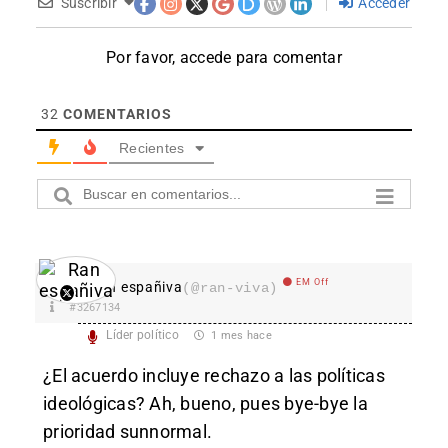
Suscribir
Acceder
Por favor, accede para comentar
32
COMENTARIOS
Recientes
EM Off
Ran españiva
(@ran-viva)
#3267134
Líder político
1 mes hace
¿El acuerdo incluye rechazo a las políticas
ideológicas? Ah, bueno, pues bye-bye la
prioridad sunnormal.