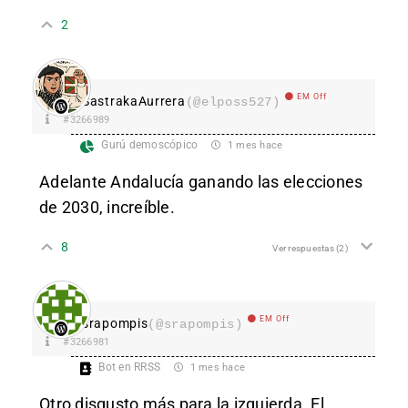
2
EM Off
SastrakaAurrera
(@elposs527)
#3266989
Gurú demoscópico
1 mes hace
Adelante Andalucía ganando las elecciones
de 2030, increíble.
8
Ver respuestas
(2)
EM Off
srapompis
(@srapompis)
#3266981
Bot en RRSS
1 mes hace
Otro disgusto más para la izquierda. El