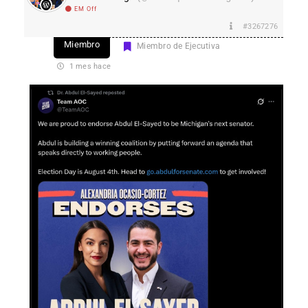
EM Off
#3267276
Miembro
Miembro de Ejecutiva
1 mes hace