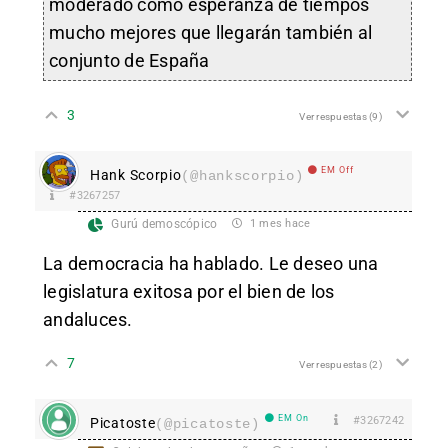
moderado como esperanza de tiempos
mucho mejores que llegarán también al
conjunto de España
3
Ver respuestas
(9)
EM Off
Hank Scorpio
(@hankscorpio)
#3267257
Gurú demoscópico
1 mes hace
La democracia ha hablado. Le deseo una
legislatura exitosa por el bien de los
andaluces.
7
Ver respuestas
(2)
EM On
#3267242
Picatoste
(@picatoste)