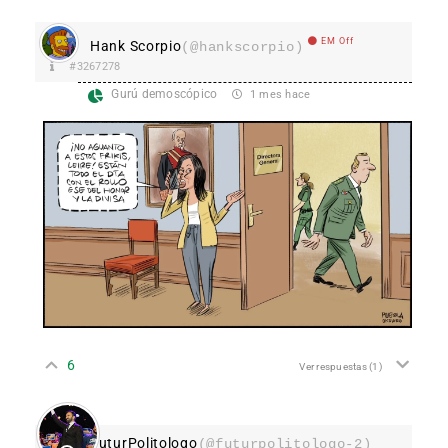
EM Off
Hank Scorpio
(@hankscorpio)
#3267278
Gurú demoscópico
1 mes hace
6
Ver respuestas
(1)
FuturPolitologo
(@futurpolitologo-2)