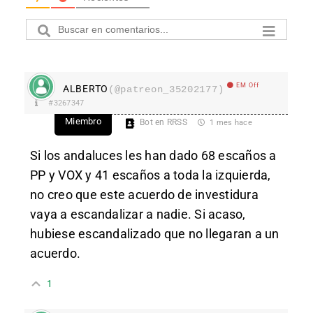
EM Off
ALBERTO
(@patreon_35202177)
#3267347
Miembro
Bot en RRSS
1 mes hace
Si los andaluces les han dado 68 escaños a
PP y VOX y 41 escaños a toda la izquierda,
no creo que este acuerdo de investidura
vaya a escandalizar a nadie. Si acaso,
hubiese escandalizado que no llegaran a un
acuerdo.
1