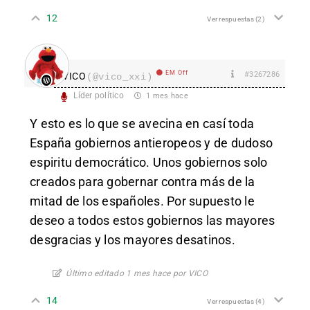
12
Ver respuestas
(2)
EM Off
#3267286
VICO
(@vico_xxi)
Líder político
1 mes hace
Y esto es lo que se avecina en casí toda
España gobiernos antieropeos y de dudoso
espiritu democrático. Unos gobiernos solo
creados para gobernar contra más de la
mitad de los españoles. Por supuesto le
deseo a todos estos gobiernos las mayores
desgracias y los mayores desatinos.
Último editado 1 mes hace por VICO
14
Ver respuestas
(4)