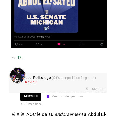
12
FuturPolitologo
(@futurpolitologo-2)
EM Off
#3267271
Miembro
Miembro de Ejecutiva
1 mes hace
🚨🚨🚨 AOC le da su
endorsement
a Abdul El-