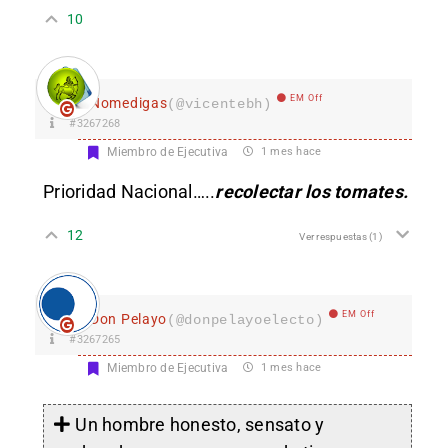
10
EM Off
Nomedigas
(@vicentebh)
#3267268
Miembro de Ejecutiva
1 mes hace
Prioridad Nacional…..
recolectar los tomates.
12
Ver respuestas
(1)
EM Off
Don Pelayo
(@donpelayoelecto)
#3267265
Miembro de Ejecutiva
1 mes hace
Un hombre honesto, sensato y