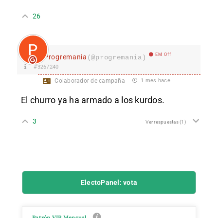
26
EM Off
Progremania
(@progremania)
#3267240
Colaborador de campaña
1 mes hace
El churro ya ha armado a los kurdos.
3
Ver respuestas
(1)
ElectoPanel: vota
Patrón VIP Mensual