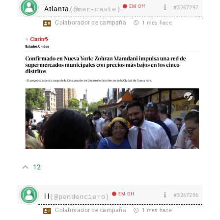
EM Off
#3267297
Atlanta
(@mar-caste)
Colaborador de campaña
1 mes hace
12
EM Off
#3267296
l l
(@pendenciero)
Colaborador de campaña
1 mes hace