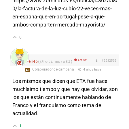
https://www.20minutos.es/noticia/4862558/
0/la-factura-de-la-luz-subio-22-veces-mas-
en-espana-que-en-portugal-pese-a-que-
ambos-comparten-mercado-mayorista/
0
EM Off
#2212532
Feli46
(@feli_more31)
Colaborador de campaña
4 años hace
Los mismos que dicen que ETA fue hace
muchísimo tiempo y que hay que olvidar, son
los que están continuamente hablando de
Franco y el franquismo como tema de
actualidad.
1