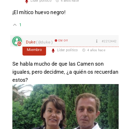
Líder político
4 años hace
¡El mítico huevo negro!
1
EM Off
#2212442
Duke
(@duke)
Miembro
Líder político
4 años hace
Se habla mucho de que las Camen son
iguales, pero decidme, ¿a quién os recuerdan
estos?