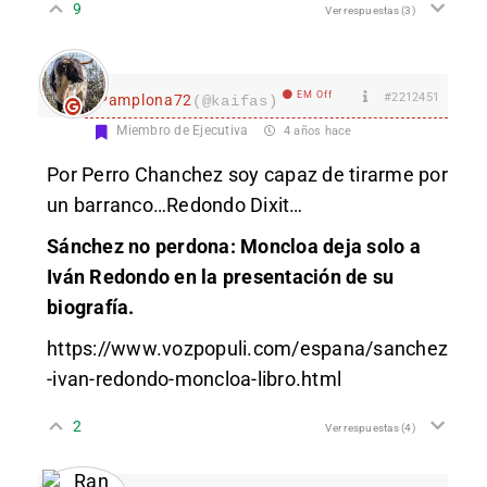
9
Ver respuestas
(3)
EM Off
#2212451
Pamplona72
(@kaifas)
Miembro de Ejecutiva
4 años hace
Por Perro Chanchez soy capaz de tirarme por
un barranco…Redondo Dixit…
Sánchez no perdona: Moncloa deja solo a
Iván Redondo en la presentación de su
biografía.
https://www.vozpopuli.com/espana/sanchez
-ivan-redondo-moncloa-libro.html
2
Ver respuestas
(4)