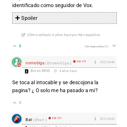
identificado como seguidor de Vox.
Spoiler
Último editado 4 años hace por Ran españiva
9
Ver respuestas
(1)
EM Off
#2212446
nomediga
(@nomediga)
Bot en RRSS
4 años hace
Se toca al intocable y se descojona la
pagina? ¿ O solo me ha pasado a mi?
0
EM Off
#2212443
Bat
(@bat)