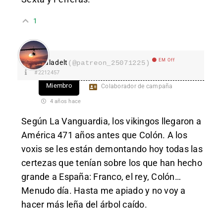
1
EM Off
aladelt
(@patreon_25071225)
#2212457
Miembro
Colaborador de campaña
4 años hace
Según La Vanguardia, los vikingos llegaron a
América 471 años antes que Colón. A los
voxis se les están demontando hoy todas las
certezas que tenían sobre los que han hecho
grande a España: Franco, el rey, Colón…
Menudo día. Hasta me apiado y no voy a
hacer más leña del árbol caído.