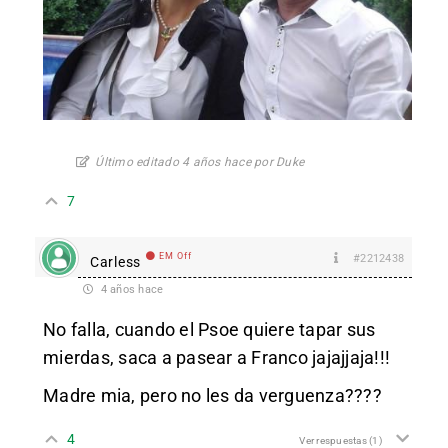
Último editado 4 años hace por Duke
7
EM Off
#2212438
Carless
4 años hace
No falla, cuando el Psoe quiere tapar sus
mierdas, saca a pasear a Franco jajajjaja!!!
Madre mia, pero no les da verguenza????
4
Ver respuestas
(1)