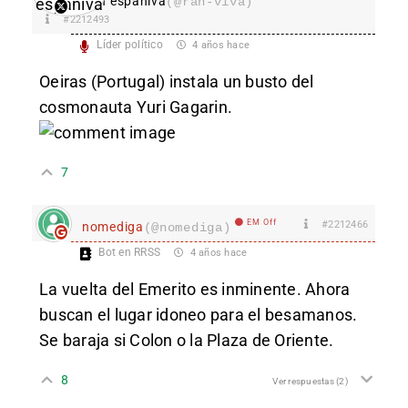
Ran españiva
(@ran-viva)
#2212493
Líder político
4 años hace
Oeiras (Portugal) instala un busto del
cosmonauta Yuri Gagarin.
7
EM Off
#2212466
nomediga
(@nomediga)
Bot en RRSS
4 años hace
La vuelta del Emerito es inminente. Ahora
buscan el lugar idoneo para el besamanos.
Se baraja si Colon o la Plaza de Oriente.
8
Ver respuestas
(2)