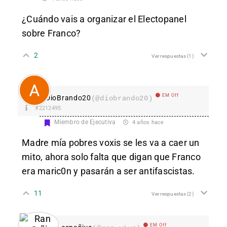
¿Cuándo vais a organizar el Electopanel
sobre Franco?
2
Ver respuestas
(1)
EM Off
DioBrando20
(@diobrando20)
#2212495
Miembro de Ejecutiva
4 años hace
Madre mía pobres voxis se les va a caer un
mito, ahora solo falta que digan que Franco
era maric0n y pasarán a ser antifascistas.
11
Ver respuestas
(2)
EM Off