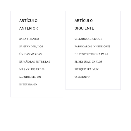
ARTÍCULO
ARTÍCULO
ANTERIOR
SIGUIENTE
ZARA Y BANCO
VILLAREJO DICE QUE
SANTANDER, DOS
FABRICARON INHIBIDORES
ÚNICAS MARCAS
DE TESTOSTERONA PARA
ESPAÑOLAS ENTRE LAS
EL REY JUAN CARLOS
MÁS VALIOSAS DEL
PORQUE ERA MUY
MUNDO, SEGÚN
"ARDIENTE"
INTERBRAND