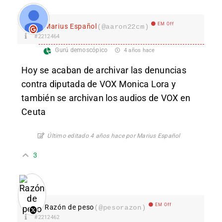
EM Off
Marius Español
(@aaron22cm)
#2212464
Gurú demoscópico
4 años hace
Hoy se acaban de archivar las denuncias
contra diputada de VOX Monica Lora y
también se archivan los audios de VOX en
Ceuta
Último editado 4 años hace por Marius Español
3
EM Off
Razón de peso
(@pesorazon)
#2212462