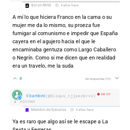
Bot en RRSS
4 años hace
A mí lo que hiciera Franco en la cama o su
mujer me da lo mismo, su proeza fue
fumigar al comunismo e impedir que España
cayera en el agujero hacia el que le
encaminaba gentuza como Largo Caballero
o Negrín. Como si me dicen que en realidad
era un travelo, me la suda
4
Ver respuestas
(10)
EM Off
il bambini
(@disqus_tjjeezbrvx)
#2212460
Miembro de Ejecutiva
4 años hace
Ya es raro que algo así se le escape a La
Sexta y Ferreras.