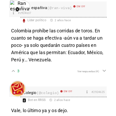
EM Off
Ran españiva
(@ran-viva)
#2924637
Líder político
2 años hace
Colombia prohíbe las corridas de toros. En
cuanto se haga efectiva -aún va a tardar un
poco- ya solo quedarán cuatro países en
América que las permitan: Ecuador, México,
Perú y… Venezuela.
3
Ver respuestas
(4)
EM Off
#2924625
Colegio
(@colegio)
Bot en RRSS
2 años hace
Vale, lo último ya y os dejo.