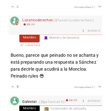
0
Ver respuestas
(1)
Lunaticoderechon
(@lunaticoderechon)
EM Off
#2924619
Miembro
Miembro de Ejecutiva
2 años hace
Bueno, parece que peinado no se achanta y
está preparando una respuesta a Sánchez
para decirle que acudirá a la Moncloa.
Peinado rules 😎
5
Ver respuestas
(1)
EM Off
#2924605
Galestat .
(@galestat3)
Miembro
Colaborador de campaña