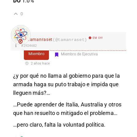
DO
1.0%
0
EM Off
Tamanraset
(@tamanraset)
#2924682
Miembro
Miembro de Ejecutiva
2 años hace
¿y por qué no llama al gobierno para que la
armada haga su puto trabajo e impida que
lleguen más?…
…Puede aprender de Italia, Australia y otros
que han resuelto o mitigado el problema…
…pero claro, falta la voluntad política.