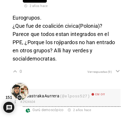
2 años hace
Eurogrupos.
¿Que fue de coalición civica(Polonia)?
Parece que todos estan integrados en el
PPE, ¿Porque los rojipardos no han entrado
en otros grupos? Alli hay verdes y
socialdemocratas.
0
Ver respuestas
(9)
EM Off
SastrakaAurrera
(@elposs527)
151
#2924604
Gurú demoscópico
2 años hace
Un dron de ansarola sobrevolando una base
aérea de Israel sin ser detectado.