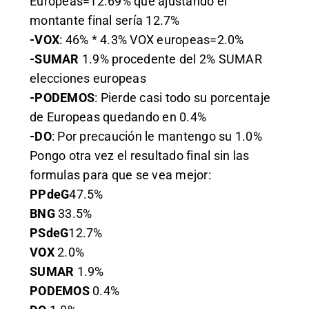
Europeas=12.69% que ajustando el
montante final sería 12.7%
-VOX
: 46% * 4.3% VOX europeas=2.0%
-SUMAR
1.9% procedente del 2% SUMAR
elecciones europeas
-PODEMOS
: Pierde casi todo su porcentaje
de Europeas quedando en 0.4%
-DO
: Por precaución le mantengo su 1.0%
Pongo otra vez el resultado final sin las
formulas para que se vea mejor:
PPdeG
47.5%
BNG
33.5%
PSdeG
12.7%
VOX
2.0%
SUMAR
1.9%
PODEMOS
0.4%