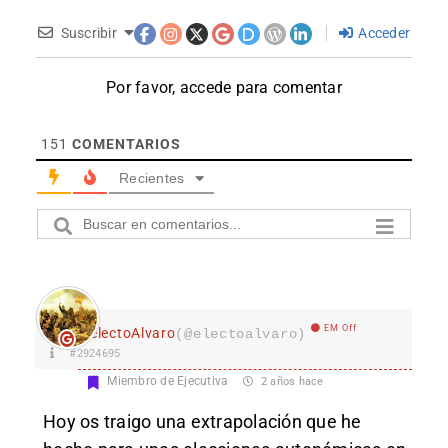
Suscribir
Acceder
Por favor, accede para comentar
151
COMENTARIOS
Recientes
EM Off
electoAlvaro
(@electoalvaro)
#2924695
Miembro de Ejecutiva
2 años hace
Hoy os traigo una extrapolación que he