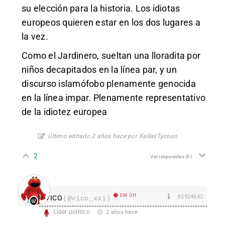
su elección para la historia. Los idiotas
europeos quieren estar en los dos lugares a
la vez.
Como el Jardinero, sueltan una lloradita por
niños decapitados en la línea par, y un
discurso islamófobo plenamente genocida
en la línea impar. Plenamente representativo
de la idiotez europea
Último editado 2 años hace por XallasTycoon
2
Ver respuestas
(6)
EM Off
#2924642
VICO
(@vico_xxi)
Líder político
2 años hace