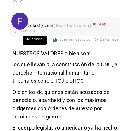
2
EM Off
XallasTycoon
(@xallastycoon)
#2924651
Miembro
Gurú demoscópico
2 años hace
NUESTROS VALORES o bien son:
los que llevan a la construcción de la ONU, el
derecho internacional humanitario,
tribunales cono el ICJ o el ICC
O bien los de quienes están acusados de
genocidio, apartheid y con los máximos
dirigentes con órdenes de arresto por
criminales de guerra
El cuerpo legislativo americano ya ha hecho