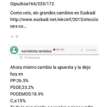
Gipuzkoa166/233/172
Como veis, sin grandes cambios en Euskadi
http://www.euskadi.net/elecinf/2015/eleccio
nes-co
…
0
EM Off
#144920
socialista/andaluz
10 años hace
Ahora mismo cambio la apuesta y la dejo
hoy en
PP:26.5%
PSOE:23.2%
PODEMOS:18.9%
C,s:15%