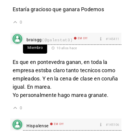
Estaría gracioso que ganara Podemos
0
EM Off
#145411
braisgg
(@galestat3)
Miembro
10 años hace
Es que en pontevedra ganan, en toda la
empresa estsba claro tanto tecnicos como
empleados. Y en la cena de clase en coruña
igual. En marea.
Yo personalmente hago marea granate.
0
EM Off
#145106
Hispalense