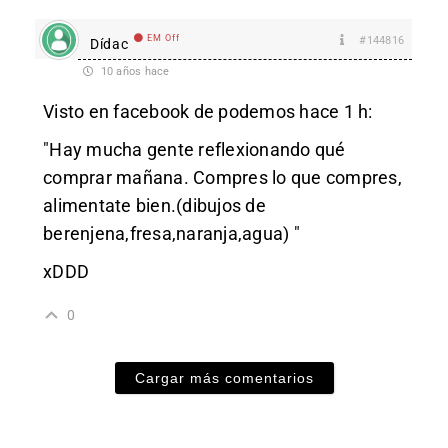
EM Off
#144816
Dídac
10 años hace
Visto en facebook de podemos hace 1 h:
"Hay mucha gente reflexionando qué
comprar mañana. Compres lo que compres,
alimentate bien.(dibujos de
berenjena,fresa,naranja,agua) "
xDDD
0
Cargar más comentarios