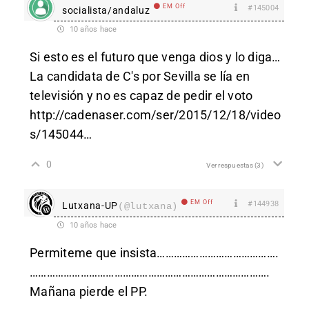
EM Off
#145004
socialista/andaluz
10 años hace
Si esto es el futuro que venga dios y lo diga…
La candidata de C's por Sevilla se lía en
televisión y no es capaz de pedir el voto
http://cadenaser.com/ser/2015/12/18/video
s/145044
…
0
Ver respuestas
(3)
EM Off
#144938
Lutxana-UP
(@lutxana)
10 años hace
Permiteme que insista…………………………………….
………………………………………………………………………….
Mañana pierde el PP.