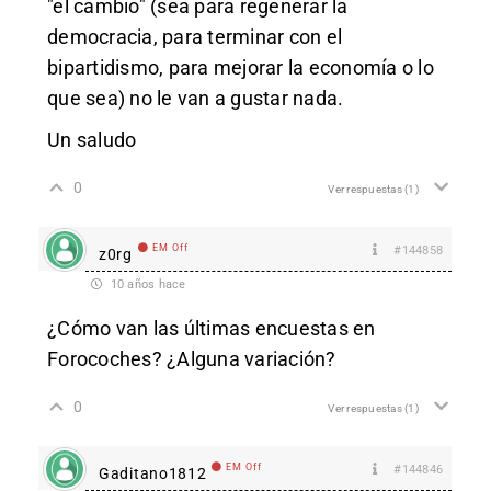
"el cambio" (sea para regenerar la
democracia, para terminar con el
bipartidismo, para mejorar la economía o lo
que sea) no le van a gustar nada.
Un saludo
0
Ver respuestas
(1)
EM Off
#144858
z0rg
10 años hace
¿Cómo van las últimas encuestas en
Forocoches? ¿Alguna variación?
0
Ver respuestas
(1)
EM Off
#144846
Gaditano1812