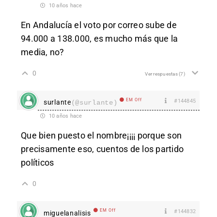
10 años hace
En Andalucía el voto por correo sube de
94.000 a 138.000, es mucho más que la
media, no?
0
Ver respuestas
(7)
EM Off
#144845
surlante
(@surlante)
10 años hace
Que bien puesto el nombre¡¡¡¡ porque son
precisamente eso, cuentos de los partido
políticos
0
EM Off
#144832
miguelanalisis