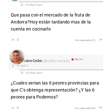
10 años hace
Que pasa con el mercado de la fruta de
Andorra?Hoy están tardando mas de la
cuenta en cocinarlo
0
Ver respuestas
(2)
EM Off
RoberCeibe
(@roberceibe)
#144817
10 años hace
¿Cuales serian las 6 peores provincias para
que C's obtenga representación? ¿Y las 6
peores para Podemos?
0
Ver respuestas
(8)