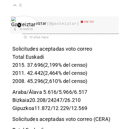
0
EM Off
Gasteiztar
(@gasteiztar)
#144928
10 años hace
Solicitudes aceptadas voto correo
Total Euskadi
2015. 37.696(2,199% del censo)
2011. 42.442(2,464% del censo)
2008. 45.296(2,610% del censo)
Araba/Álava 5.616/5.966/6.517
Bizkaia20.208/24247/26.210
Gipuzkoa11.872/12.229/12.569
Solicitudes aceptadas voto correo (CERA)