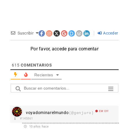
Suscribir
Acceder
Por favor, accede para comentar
615
COMENTARIOS
Recientes
EM Off
voyadominarelmundo
(@genjuro)
#145861
10 años hace