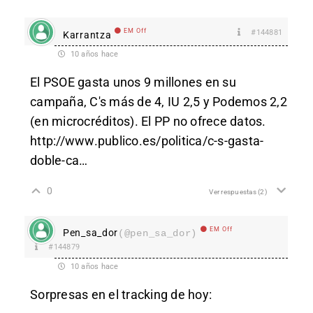
EM Off
#144881
Karrantza
10 años hace
El PSOE gasta unos 9 millones en su
campaña, C's más de 4, IU 2,5 y Podemos 2,2
(en microcréditos). El PP no ofrece datos.
http://www.publico.es/politica/c-s-gasta-
doble-ca
…
0
Ver respuestas
(2)
EM Off
Pen_sa_dor
(@pen_sa_dor)
#144879
10 años hace
Sorpresas en el tracking de hoy: