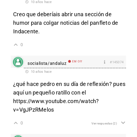
10 años hace
Creo que deberíais abrir una sección de
humor para colgar noticias del panfleto de
Indacente.
0
EM Off
#145074
socialista/andaluz
10 años hace
¿qué hace pedro en su día de reflexión? pues
aquí un pequeño ratillo con el
https://www.youtube.com/watch?
v=VgJPzRMelos
0
Ver respuestas
(2)