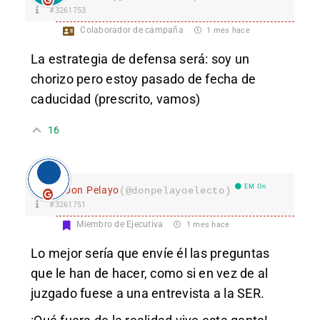
#3261753
Colaborador de campaña
1 mes hace
La estrategia de defensa será: soy un
chorizo pero estoy pasado de fecha de
caducidad (prescrito, vamos)
16
EM On
Don Pelayo
(@donpelayoelecto)
#3261751
Miembro de Ejecutiva
1 mes hace
Lo mejor sería que envíe él las preguntas
que le han de hacer, como si en vez de al
juzgado fuese a una entrevista a la SER.