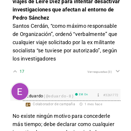
viajes de Leire Díez para intentar desactivar
investigaciones que afectan al entorno de
Pedro Sánchez
Santos Cerdán, “como máximo responsable
de Organización”, ordenó “verbalmente” que
cualquier viaje solicitado por la ex militante
socialista “se tuviese por autorizado”, según
los investigadores
17
Ver respuestas
(3)
EM On
#3261772
Eduardo
(@eduardo-8)
Colaborador de campaña
1 mes hace
No existe ningún motivo para concederle
más tiempo; debe declarar como cualquier