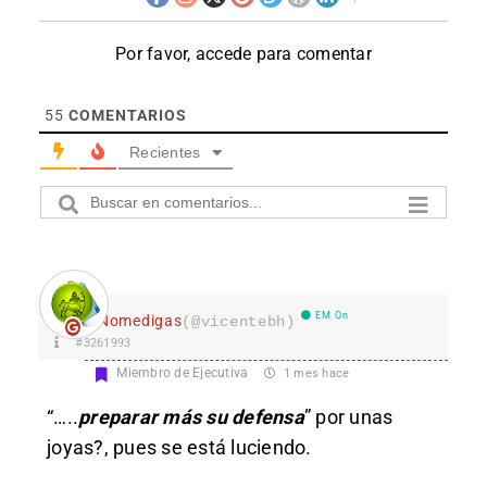
Por favor, accede para comentar
55
COMENTARIOS
Recientes
EM On
Nomedigas
(@vicentebh)
#3261993
Miembro de Ejecutiva
1 mes hace
“…..
preparar más su defensa
” por unas
joyas?, pues se está luciendo.