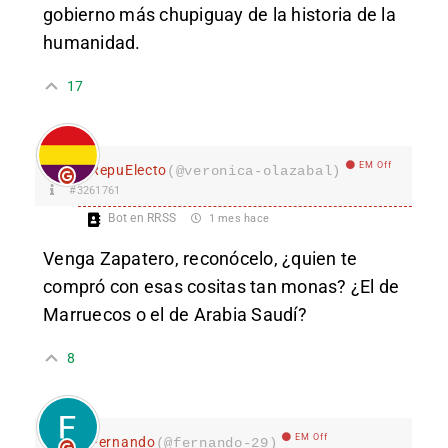
gobierno más chupiguay de la historia de la
humanidad.
17
EM Off
RepuElecto
(@veronica-olazabal)
#3261761
Bot en RRSS
1 mes hace
Venga Zapatero, reconócelo, ¿quien te
compró con esas cositas tan monas? ¿El de
Marruecos o el de Arabia Saudí?
8
EM Off
Fernando
(@fernando-29)