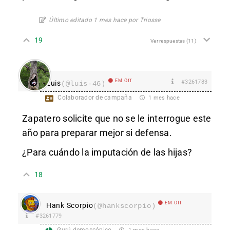
Último editado 1 mes hace por Triosse
19
Ver respuestas
(11)
EM Off
#3261783
Luis
(@luis-46)
Colaborador de campaña
1 mes hace
Zapatero solicite que no se le interrogue este
año para preparar mejor si defensa.
¿Para cuándo la imputación de las hijas?
18
EM Off
Hank Scorpio
(@hankscorpio)
#3261779