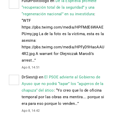
FuturPolitologo
en
De la Espriella promete
“recuperación total de la seguridad” y una
“regeneración nacional” en su investidura
:
“
WTF
https://pbs.twimg.com/media/HPFMdE6WAAE
PUmy.jpg La de la foto es la víctima, esta es la
asesina:
https://pbs.twimg.com/media/HPFyD9HaoAAU
4R2.jpg A warrant for Olejniczak Marodi’s
arrest…
”
Ago 8, 14:51
DrSiest@
en
El PSOE advierte al Gobierno de
Ayuso que no podrá “tapar” los “agujeros de la
chapuza” del ático
: “
Yo creo que lo de oficina
temporal por las obras era mentira…. porque si
era para eso porque lo venden…
”
Ago 8, 14:42