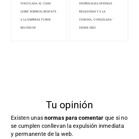
VINCULADA AL 'CASO
DESPENALIZA OFENSAS
LEIRE' SOBRE EL RESCATE
RELIGIOSAS Y A LA
A LA EMPRESA TUBOS
CORONA, 'CONGELADA'
REUNIDOS
DESDE 2023
Tu opinión
Existen unas
normas
para comentar
que si no
se cumplen conllevan la expulsión inmediata
y permanente de la web.