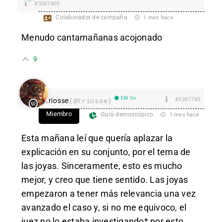
#3261805
Colaborador de campaña
1 mes hace
Menudo cantamañanas acojonado
9
EM On
#3261785
Triosse
(@triosse)
Miembro
Gurú demoscópico
1 mes hace
Esta mañana leí que quería aplazar la
explicación en su conjunto, por el tema de
las joyas. Sinceramente, esto es mucho
mejor, y creo que tiene sentido. Las joyas
empezaron a tener más relevancia una vez
avanzado el caso y, si no me equivoco, el
juez no lo estaba investigando* por esto