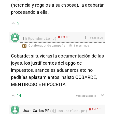
(herencia y regalos a su esposa), la acabarán
procesando a ella.
5
EM Off
#3261806
l l
(@pendenciero)
Colaborador de campaña
1 mes hace
Cobarde; si tuvieras la documentación de las
joyas, los justificantes del apgo de
impuestos, aranceles aduaneros etc no
pedirías aplazamientos insisto COBARDE,
MENTIROSO E HIPÓCRITA
14
Ver respuestas
(1)
EM Off
Juan Carlos PR
(@juan-carlos-pr)