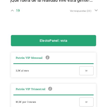
¡Qué fuera de la realidad vive esta gente!…
19
Ver respuestas
(23)
ElectoPanel: vota
Patrón VIP Mensual
3,5€ al mes
Ir
Patrón VIP Trimestral
10,5€ por 3 meses
Ir