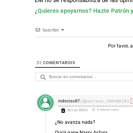
EM no se responsabiliza de las opin
¿Quieres apoyarnos?
Hazte Patrón
y
Suscribir
Por favor, 
32
COMENTARIOS
indeciso87
(@patreon_25849618)
8 meses hace
Bot en RRSS
¿No avanza nada?
Ojalá gane Nasry Asfura.