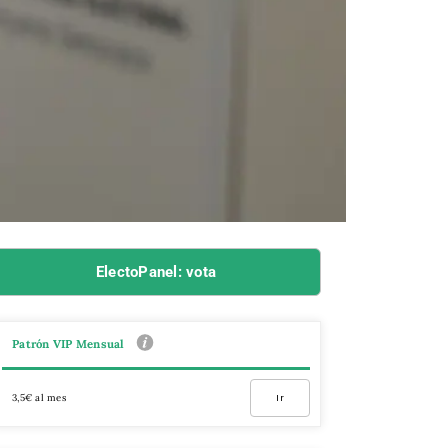
ElectoPanel: vota
Patrón VIP Mensual
3,5€ al mes
Ir