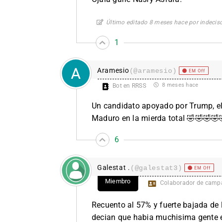
Último editado 8 meses hace por indecis
1
Aramesio
(@aramesio)
EM Off
8 meses hace
Bot en RRSS
Un candidato apoyado por Trump, el
Maduro en la mierda total 🤣🤣🤣🤣
6
Galestat .
(@galestat3)
EM Off
Miembro
Colaborador de camp
Recuento al 57% y fuerte bajada de 
decian que habia muchisima gente en