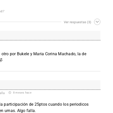
o87
Ver respuestas
(3)
 otro por Bukele y Maria Corina Machado, la de
🤣
8 meses hace
aña
la participación de 25ptos cuando los periodicos
 urnas. Algo falla.