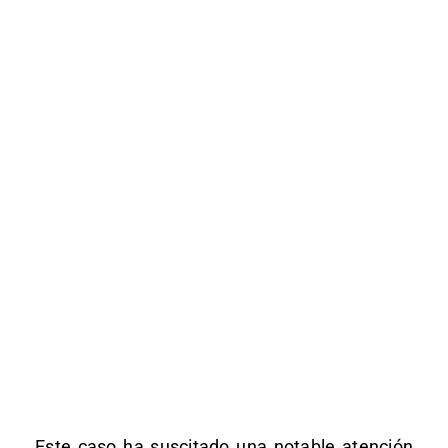
Este caso ha suscitado una notable atención