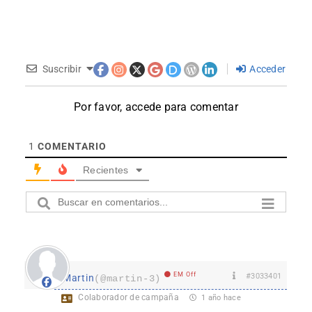
Suscribir
Acceder
Por favor, accede para comentar
1
COMENTARIO
Recientes
EM Off
#3033401
Martin
(@martin-3)
Colaborador de campaña
1 año hace