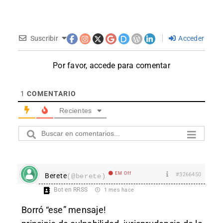
Suscribir
Acceder
Por favor, accede para comentar
1
COMENTARIO
Recientes
EM Off
#3266450
Berete
(@berete)
Bot en RRSS
1 mes hace
Borró “ese” mensaje!