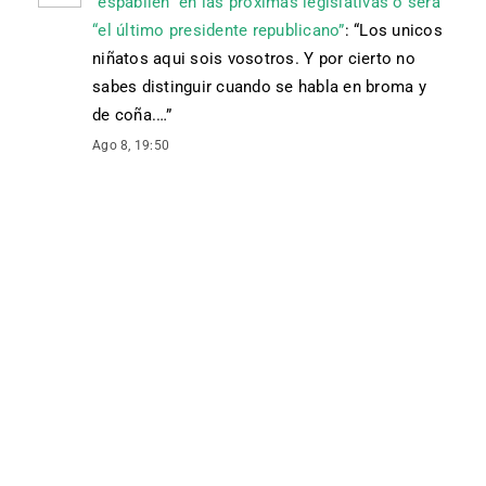
“espabilen” en las próximas legislativas o será
“el último presidente republicano”
: “
Los unicos
niñatos aqui sois vosotros. Y por cierto no
sabes distinguir cuando se habla en broma y
de coña.…
”
Ago 8, 19:50