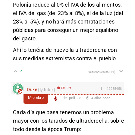
Polonia reduce al 0% el IVA de los alimentos,
el IVA del gas (del 23% al 8%), el de la luz (del
23% al 5%), y no hará más contrataciones
públicas para conseguir un mejor equilibrio
del gasto.
Ahí lo tenéis: de nuevo la ultraderecha con
sus medidas extremistas contra el pueblo.
4
Ver respuestas
(14)
EM Off
#2255458
Duke
(@duke)
Miembro
Líder político
4 años hace
Cada día que pasa tenemos un problema
mayor con los tarados de ultraderecha, sobre
todo desde la época Trump: