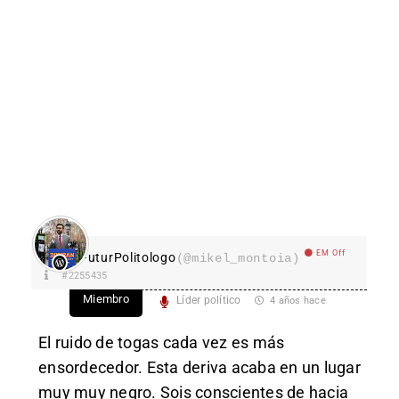
EM Off
FuturPolitologo
(@mikel_montoia)
#2255435
Miembro
Líder político
4 años hace
El ruido de togas cada vez es más
ensordecedor. Esta deriva acaba en un lugar
muy muy negro. Sois conscientes de hacia