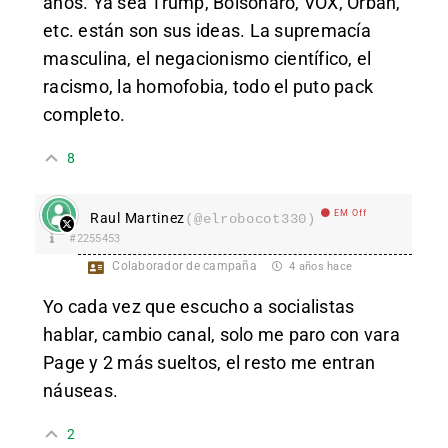
años. Ya sea Trump, Bolsonaro, VOX, Orbán,
etc. están son sus ideas. La s
upremacía
masculina, el negacionismo científico, el
racismo, la homofobia, todo el puto pack
completo.
8
EM Off
Raul Martinez
(@elrobocot330)
#2255453
Colaborador de campaña
4 años hace
Yo cada vez que escucho a socialistas
hablar, cambio canal, solo me paro con vara
Page y 2 más sueltos, el resto me entran
náuseas.
2