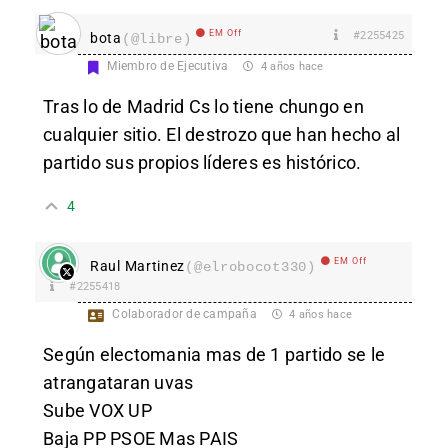
EM Off
#2255425
bota
(@libre)
Miembro de Ejecutiva
4 años hace
Tras lo de Madrid Cs lo tiene chungo en
cualquier sitio. El destrozo que han hecho al
partido sus propios líderes es histórico.
4
EM Off
Raul Martinez
(@elrobocot330)
#2255418
Colaborador de campaña
4 años hace
Según electomania mas de 1 partido se le
atrangataran uvas
Sube VOX UP
Baja PP PSOE Mas PAIS