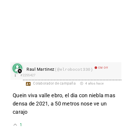
EM Off
Raul Martinez
(@elrobocot330)
#2255427
Colaborador de campaña
4 años hace
Quein viva valle ebro, el dia con niebla mas
densa de 2021, a 50 metros nose ve un
carajo
1