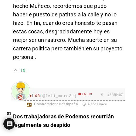
hecho Muñeco, recordemos que pudo
haberle puesto de patitas a la calle y no lo
hizo. En fin, cuando eres honesto te pasan
estas cosas, desgraciadamente hoy es
mejor ser un rastrero. Mucha suerte en su
carrera política pero también en su proyecto
personal.
16
EM Off
#2255407
Feli46
(@feli_more31)
Colaborador de campaña
4 años hace
81
Dos trabajadoras de Podemos recurrián
legalmente su despido