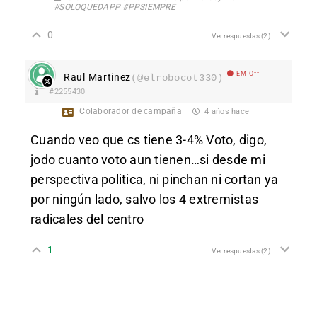
#SOLOQUEDAPP #PPSIEMPRE
0
Ver respuestas
(2)
EM Off
Raul Martinez
(@elrobocot330)
#2255430
Colaborador de campaña
4 años hace
Cuando veo que cs tiene 3-4% Voto, digo,
jodo cuanto voto aun tienen…si desde mi
perspectiva politica, ni pinchan ni cortan ya
por ningún lado, salvo los 4 extremistas
radicales del centro
1
Ver respuestas
(2)