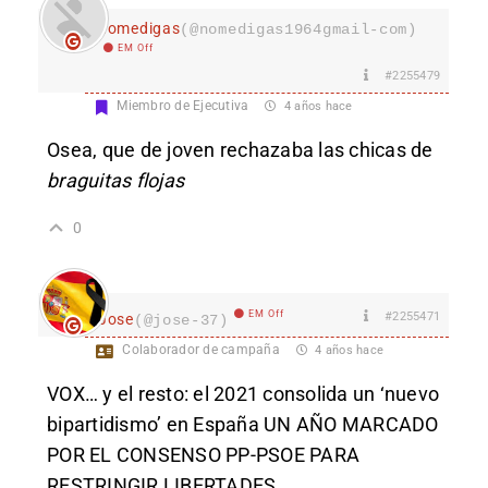
nomedigas
(@nomedigas1964gmail-com)
EM Off
#2255479
Miembro de Ejecutiva
4 años hace
Osea, que de joven rechazaba las chicas de
braguitas flojas
0
EM Off
#2255471
Jose
(@jose-37)
Colaborador de campaña
4 años hace
VOX… y el resto: el 2021 consolida un ‘nuevo
bipartidismo’ en España UN AÑO MARCADO
POR EL CONSENSO PP-PSOE PARA
RESTRINGIR LIBERTADES