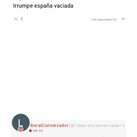
Irrumpe españa vaciada
1
Ver respuestas
(6)
LiberalConservador
(@liberalconservador)
EM Off