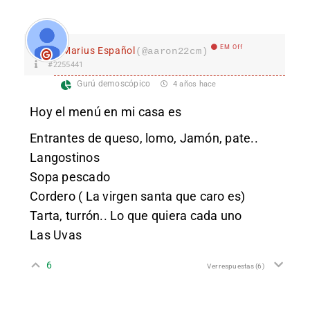
EM Off
Marius Español
(@aaron22cm)
#2255441
Gurú demoscópico
4 años hace
Hoy el menú en mi casa es
Entrantes de queso, lomo, Jamón, pate..
Langostinos
Sopa pescado
Cordero ( La virgen santa que caro es)
Tarta, turrón.. Lo que quiera cada uno
Las Uvas
6
Ver respuestas
(6)