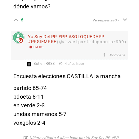
dónde vamos?
6
Ver respuestas
(7)
Yo Soy Del PP #PP #SOLOQUEDAPP
#PPSIEMPRE
(@vivaelpartidopopular999)
EM Off
#2255434
Bot en RRSS
4 años hace
Encuesta elecciones CASTILLA la mancha
partido 65-74
pdoeta 8-11
en verde 2-3
unidas mamenos 5-7
voxgolos 2-4
Último editado 4 años hace por Yo Soy Del PP #PP