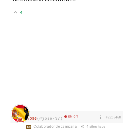
4
EM Off
#2255468
Jose
(@jose-37)
Colaborador de campaña
4 años hace