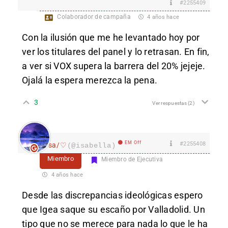
#2255409
Colaborador de campaña
4 años hace
Con la ilusión que me he levantado hoy por
ver los titulares del panel y lo retrasan. En fin,
a ver si VOX supera la barrera del 20% jejeje.
Ojalá la espera merezca la pena.
3
Ver respuestas
(2)
EM Off
#2255408
Isa/♡
(@isabella)
Miembro
Miembro de Ejecutiva
4 años hace
Desde las discrepancias ideológicas espero
que Igea saque su escaño por Valladolid. Un
tipo que no se merece para nada lo que le ha