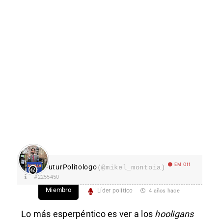
EM Off
FuturPolitologo
(@mikel_montoia)
#2255450
Miembro
Líder político
4 años hace
Lo más esperpéntico es ver a los
hooligans